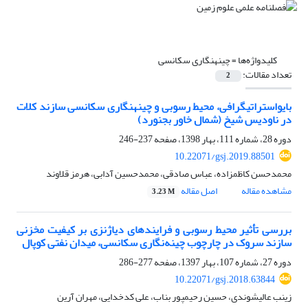
کلیدواژه‌ها =
چینه‎نگاری سکانسی
تعداد مقالات:
2
بایواستراتیگرافی، محیط رسوبی و چینه‎نگاری سکانسی سازند کلات
در ناودیس شیخ (شمال خاور بجنورد)
دوره 28، شماره 111، بهار 1398، صفحه
237-246
10.22071/gsj.2019.88501
محمدحسن کاظم‎زاده، عباس صادقی، محمدحسین آدابی، هرمز قلاوند
مشاهده مقاله
اصل مقاله
3.23 M
بررسی تأثیر محیط رسوبی و فرایندهای دیاژنزی بر کیفیت مخزنی
سازند سروک در چارچوب چینه‌نگاری سکانسی، میدان نفتی کوپال
دوره 27، شماره 107، بهار 1397، صفحه
277-286
10.22071/gsj.2018.63844
زینب عالیشوندی، حسین رحیم‎پور بناب، علی کدخدایی، مهران آرین