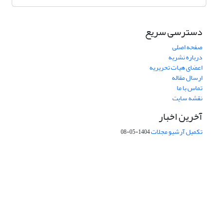
دسترسی سریع
صفحه اصلی
درباره نشریه
اعضای هیات تحریریه
ارسال مقاله
تماس با ما
نقشه سایت
آخرین اخبار
تکمیل آرشیو مجلات
1404-05-08
شماره تماس: 64592299 -021
صندوق پستی:
131851494
پست الکترونیک:
faslnameh1370@yahoo.com
faslnameh@gsi.ir