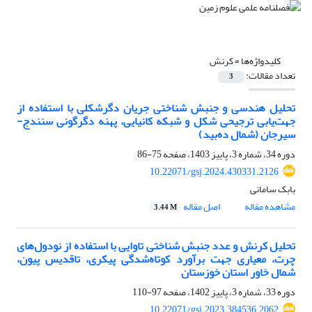
کلیدواژه‌ها =
کرنش
تعداد مقالات:
3
تحلیل هندسی و جنبش شناختی جریان دگرشکلی با استفاده از
جهت‌یابی ترجیحی شکل و شبکه کانیایی، پهنه دگرگونی سنندج-
سیرجان (شمال ده‌بید)
دوره 34، شماره 3، پاییز 1403، صفحه
75-86
10.22071/gsj.2024.430331.2126
بابک سامانی
مشاهده مقاله
اصل مقاله
3.44 M
تحلیل کرنش و عدد جنبش شناختی تاوایی با استفاده از نودول‌های
چرت، معیاری جهت برآورد کوتاه‌شدگی پیکری، تاقدیس پیون،
شمال خاور استان خوزستان
دوره 33، شماره 3، پاییز 1402، صفحه
97-110
10.22071/gsj.2023.384536.2062