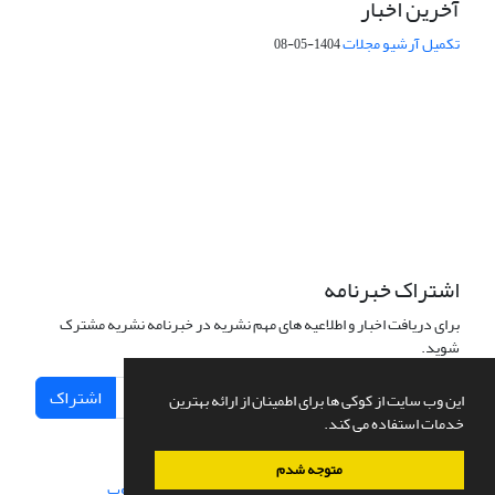
آخرین اخبار
تکمیل آرشیو مجلات
1404-05-08
شماره تماس: 64592299 -021
صندوق پستی:
131851494
پست الکترونیک:
faslnameh1370@yahoo.com
faslnameh@gsi.ir
آدرس سایت:
http://www.gsjournal.ir
اشتراک خبرنامه
برای دریافت اخبار و اطلاعیه های مهم نشریه در خبرنامه نشریه مشترک
شوید.
اشتراک
این وب سایت از کوکی ها برای اطمینان از ارائه بهترین
خدمات استفاده می کند.
متوجه شدم
سامانه مدیریت نشریات علمی.
طراحی و پیاده سازی از
سیناوب