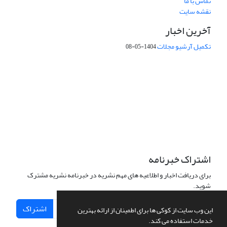
تماس با ما
نقشه سایت
آخرین اخبار
تکمیل آرشیو مجلات
1404-05-08
شماره تماس: 64592299 -021
صندوق پستی:
131851494
پست الکترونیک:
faslnameh1370@yahoo.com
faslnameh@gsi.ir
آدرس سایت:
http://www.gsjournal.ir
اشتراک خبرنامه
برای دریافت اخبار و اطلاعیه های مهم نشریه در خبرنامه نشریه مشترک
شوید.
اشتراک
این وب سایت از کوکی ها برای اطمینان از ارائه بهترین
خدمات استفاده می کند.