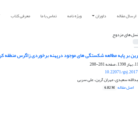
ارسال مقاله
داوران
ویژه نامه
تماس با ما
معرفی کتاب
آ
سل های مزدوج
ن بر پایه مطالعه شکستگی های موجود درپهنه برخوردی زاگرس منطقه کر
281-288
10.22071/gsj.201
دالله سعیدی، مهران آرین، علی سربی
اصل مقاله
6.82 M