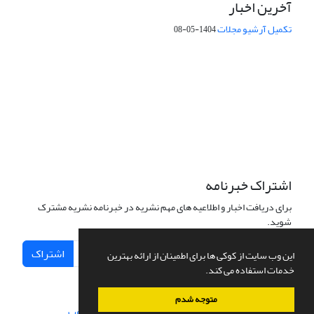
آخرین اخبار
تکمیل آرشیو مجلات
1404-05-08
شماره تماس: 64592299 -021
صندوق پستی:
131851494
پست الکترونیک:
faslnameh1370@yahoo.com
faslnameh@gsi.ir
آدرس سایت:
http://www.gsjournal.ir
اشتراک خبرنامه
برای دریافت اخبار و اطلاعیه های مهم نشریه در خبرنامه نشریه مشترک
شوید.
اشتراک
این وب سایت از کوکی ها برای اطمینان از ارائه بهترین
خدمات استفاده می کند.
متوجه شدم
سامانه مدیریت نشریات علمی.
طراحی و پیاده سازی از
سیناوب