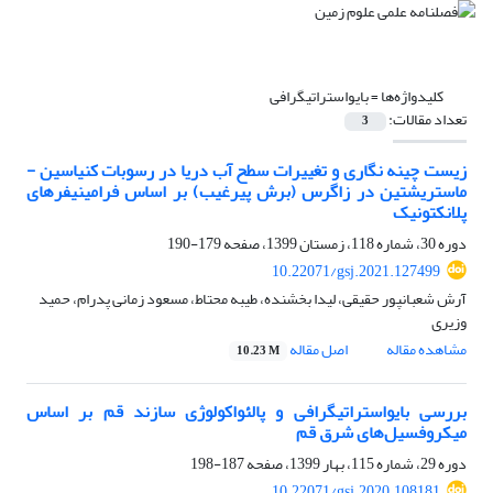
کلیدواژه‌ها =
بایواستراتیگرافی
تعداد مقالات:
3
زیست چینه نگاری و تغییرات سطح آب دریا در رسوبات کنیاسین -
ماستریشتین در زاگرس (برش پیرغیب) بر اساس فرامینیفرهای
پلانکتونیک
دوره 30، شماره 118، زمستان 1399، صفحه
179-190
10.22071/gsj.2021.127499
آرش شعبان‎پور حقیقی، لیدا بخشنده، طیبه محتاط، مسعود زمانی پدرام، حمید
وزیری
مشاهده مقاله
اصل مقاله
10.23 M
بررسی بایواستراتیگرافی و پالئواکولوژی سازند قم بر اساس
میکروفسیل‌های شرق قم
دوره 29، شماره 115، بهار 1399، صفحه
187-198
10.22071/gsj.2020.108181