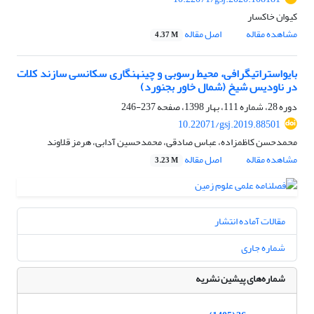
کیوان خاکسار
مشاهده مقاله
اصل مقاله
4.37 M
بایواستراتیگرافی، محیط رسوبی و چینه‎نگاری سکانسی سازند کلات
در ناودیس شیخ (شمال خاور بجنورد)
دوره 28، شماره 111، بهار 1398، صفحه
237-246
10.22071/gsj.2019.88501
محمدحسن کاظم‎زاده، عباس صادقی، محمدحسین آدابی، هرمز قلاوند
مشاهده مقاله
اصل مقاله
3.23 M
مقالات آماده انتشار
شماره جاری
شماره‌های پیشین نشریه