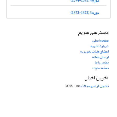
دوره 4 (1373-1374)
دوره 3 (1372-1373)
دسترسی سریع
صفحه اصلی
درباره نشریه
اعضای هیات تحریریه
ارسال مقاله
تماس با ما
نقشه سایت
آخرین اخبار
تکمیل آرشیو مجلات
1404-05-08
شماره تماس: 64592299 -021
صندوق پستی:
131851494
پست الکترونیک:
faslnameh1370@yahoo.com