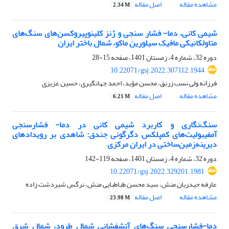
مشاهده مقاله
اصل مقاله
2.34 M
شیمی کانی، دما- فشار سنجی و ژنز کلینوپیروکسن‌های سنگ‌های
متاولکانیکی مافیک سیلورین ماکو، شمال باختر ایران
دوره 32، شماره 4، زمستان 1401، صفحه
15-28
10.22071/gsj.2022.307112.1944
فرزانه ولی نسب زرنق، محسن مؤید، احمد جهانگیری، حسین عزیزی
مشاهده مقاله
اصل مقاله
6.21 M
سنگ‌نگاری و کاربرد شیمی کانی‏‌ در دما- فشارسنجی
آمفیبولیت‏‌های کمپلکس دگرگونی جندق: شاهدی بر رویدادهای
دیرینه‏‌زمین‏‌ساختی در ایران مرکزی
دوره 32، شماره 4، زمستان 1401، صفحه
119-142
10.22071/gsj.2022.329201.1981
عارفه حیدریان منش، سید محسن طباطبایی منش، نرگس شیردشت زاده
مشاهده مقاله
اصل مقاله
23.98 M
دما-فشارسنجی سنگ‌های آتشفشانی شمال طرود، شمال شرق