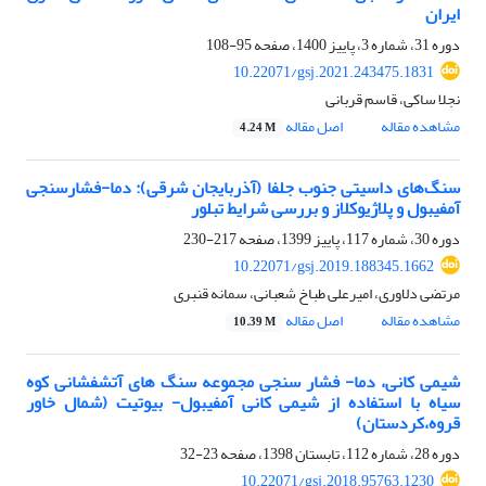
ایران
دوره 31، شماره 3، پاییز 1400، صفحه
95-108
10.22071/gsj.2021.243475.1831
نجلا ساکی، قاسم قربانی
مشاهده مقاله
اصل مقاله
4.24 M
سنگ‌های داسیتی جنوب جلفا (آذربایجان شرقی): دما-فشارسنجی
آمفیبول و پلاژیوکلاز و بررسی شرایط تبلور
دوره 30، شماره 117، پاییز 1399، صفحه
217-230
10.22071/gsj.2019.188345.1662
مرتضی دلاوری، امیرعلی طباخ شعبانی، سمانه قنبری
مشاهده مقاله
اصل مقاله
10.39 M
شیمی کانی، دما- فشار سنجی مجموعه سنگ های آتشفشانی کوه
سیاه با استفاده از شیمی کانی آمفیبول- بیوتیت (شمال خاور
قروه،کردستان)
دوره 28، شماره 112، تابستان 1398، صفحه
23-32
10.22071/gsj.2018.95763.1230