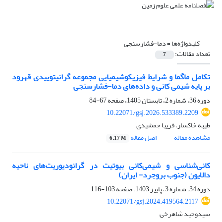
کلیدواژه‌ها =
دما-فشارسنجی
تعداد مقالات:
7
تکامل ماگما و شرایط فیزیکوشیمیایی مجموعه گرانیتوییدی قهرود
بر پایه شیمی کانی و داده‌های دما-فشارسنجی
دوره 36، شماره 2، تابستان 1405، صفحه
67-84
10.22071/gsj.2026.533389.2209
طیبه خاکسار، فریبا جمشیدی
مشاهده مقاله
اصل مقاله
6.17 M
کانی‌شناسی و شیمی‌کانی بیوتیت در گرانودیوریت‌های ناحیه
دالایون (جنوب بروجرد- ایران)
دوره 34، شماره 3، پاییز 1403، صفحه
103-116
10.22071/gsj.2024.419564.2117
سیدوحید شاهرخی