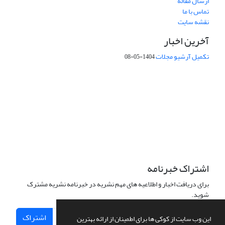
ارسال مقاله
تماس با ما
نقشه سایت
آخرین اخبار
تکمیل آرشیو مجلات
1404-05-08
شماره تماس: 64592299 -021
صندوق پستی:
131851494
پست الکترونیک:
faslnameh1370@yahoo.com
faslnameh@gsi.ir
آدرس سایت:
http://www.gsjournal.ir
اشتراک خبرنامه
برای دریافت اخبار و اطلاعیه های مهم نشریه در خبرنامه نشریه مشترک
شوید.
اشتراک
این وب سایت از کوکی ها برای اطمینان از ارائه بهترین