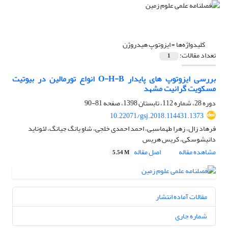
کلیدواژه‌ها =
ایزوتوپ هیدروژن
تعداد مقالات:
1
بررسی ایزوتوپ های پایدار O-H-B انواع تورمالین در بیوتیت
مسکویت گرانیت مشهد
دوره 28، شماره 112، تابستان 1398، صفحه
81-90
10.22071/gsj.2018.114431.1373
فرهاد زال، زهرا طهماسبی، احمد احمدی خلجی، شاو یانگ جیانگ، لئوناید
دانیشوسکی، کریس هریس
مشاهده مقاله
اصل مقاله
5.54 M
مقالات آماده انتشار
شماره جاری