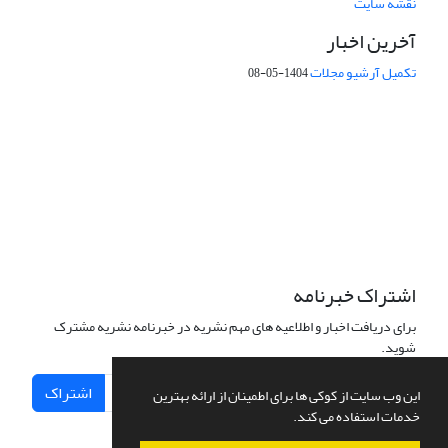
نقشه سایت
آخرین اخبار
تکمیل آرشیو مجلات
1404-05-08
شماره تماس: 64592299 -021
صندوق پستی:
131851494
پست الکترونیک:
faslnameh1370@yahoo.com
faslnameh@gsi.ir
آدرس سایت:
http://www.gsjournal.ir
اشتراک خبرنامه
برای دریافت اخبار و اطلاعیه های مهم نشریه در خبرنامه نشریه مشترک
شوید.
اشتراک
این وب سایت از کوکی ها برای اطمینان از ارائه بهترین
خدمات استفاده می کند.