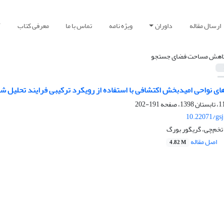
ارسال مقاله
داوران
ویژه نامه
تماس با ما
معرفی کتاب
آ
اهش مساحت فضای جستجو
ای نواحی امیدبخش اکتشافی با استفاده از رویکرد ترکیبی فرایند تحلیل ش
191-202
10.22071/gs
تخم‌چی، گریگور بورگ
اصل مقاله
4.82 M