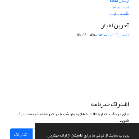
ارسال مقاله
تماس با ما
نقشه سایت
آخرین اخبار
تکمیل آرشیو مجلات
1404-05-08
شماره تماس: 64592299 -021
صندوق پستی:
131851494
پست الکترونیک:
faslnameh1370@yahoo.com
faslnameh@gsi.ir
آدرس سایت:
http://www.gsjournal.ir
اشتراک خبرنامه
برای دریافت اخبار و اطلاعیه های مهم نشریه در خبرنامه نشریه مشترک
شوید.
اشتراک
این وب سایت از کوکی ها برای اطمینان از ارائه بهترین