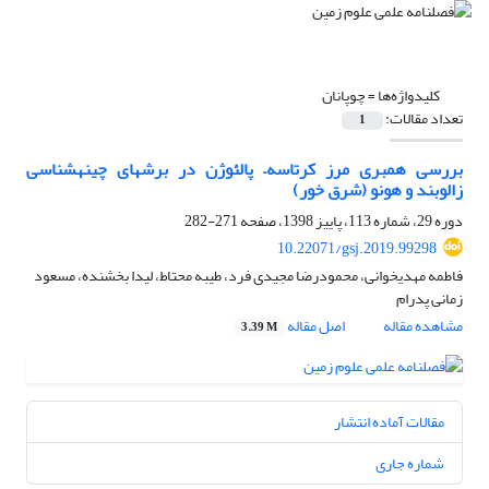
کلیدواژه‌ها =
چوپانان
تعداد مقالات:
1
بررسی همبری مرز کرتاسه– پالئوژن در برش‎های چینه‎شناسی
زالوبند و هونو (شرق خور)
دوره 29، شماره 113، پاییز 1398، صفحه
271-282
10.22071/gsj.2019.99298
فاطمه مهدیخوانی، محمودرضا مجیدی فرد، طیبه محتاط، لیدا بخشنده، مسعود
زمانی پدرام
مشاهده مقاله
اصل مقاله
3.39 M
مقالات آماده انتشار
شماره جاری