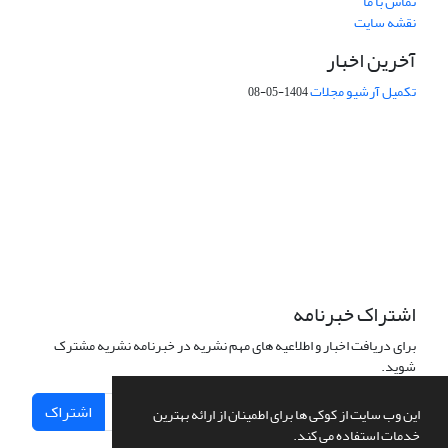
تماس با ما
نقشه سایت
آخرین اخبار
تکمیل آرشیو مجلات
1404-05-08
شماره تماس: 64592299 -021
صندوق پستی:
131851494
پست الکترونیک:
faslnameh1370@yahoo.com
faslnameh@gsi.ir
آدرس سایت:
http://www.gsjournal.ir
اشتراک خبرنامه
برای دریافت اخبار و اطلاعیه های مهم نشریه در خبرنامه نشریه مشترک
شوید.
اشتراک
این وب سایت از کوکی ها برای اطمینان از ارائه بهترین
خدمات استفاده می کند.