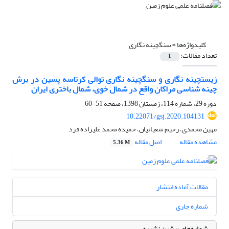
کلیدواژه‌ها =
سنگ‎چینه نگاری
تعداد مقالات:
1
زیست‎چینه نگاری و سنگ‎چینه نگاری توالی کرتاسه پسین در برش
چینه شناسی مراکان واقع در شمال خوی، شمال باختری ایران
دوره 29، شماره 114، زمستان 1398، صفحه
51-60
10.22071/gsj.2020.104131
مهین محمدی، رحیم شعبانیان، حمیده محمد علیزاده‎ فرد
مشاهده مقاله
اصل مقاله
5.36 M
مقالات آماده انتشار
شماره جاری
شماره‌های پیشین نشریه