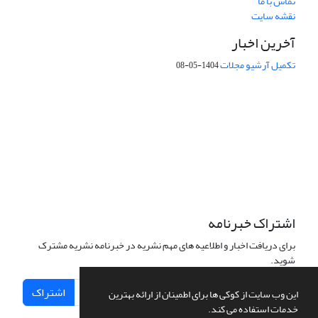
تماس با ما
نقشه سایت
آخرین اخبار
تکمیل آرشیو مجلات
1404-05-08
شماره تماس: 64592299 -021
صندوق پستی:
131851494
پست الکترونیک:
faslnameh1370@yahoo.com
faslnameh@gsi.ir
آدرس سایت:
http://www.gsjournal.ir
اشتراک خبرنامه
برای دریافت اخبار و اطلاعیه های مهم نشریه در خبرنامه نشریه مشترک
شوید.
اشتراک
این وب سایت از کوکی ها برای اطمینان از ارائه بهترین
خدمات استفاده می کند.