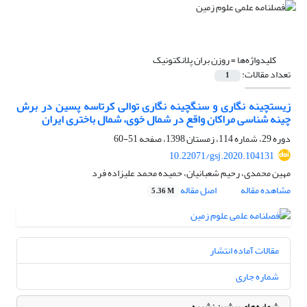
کلیدواژه‌ها =
روزن بران پلانکتونیک
تعداد مقالات:
1
زیست‎چینه نگاری و سنگ‎چینه نگاری توالی کرتاسه پسین در برش
چینه شناسی مراکان واقع در شمال خوی، شمال باختری ایران
دوره 29، شماره 114، زمستان 1398، صفحه
51-60
10.22071/gsj.2020.104131
مهین محمدی، رحیم شعبانیان، حمیده محمد علیزاده‎ فرد
مشاهده مقاله
اصل مقاله
5.36 M
مقالات آماده انتشار
شماره جاری
شماره‌های پیشین نشریه