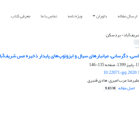
ارسال مقاله
داوران
ویژه نامه
تماس با ما
معرفی کتاب
آ
ریف‌آباد- بردسکن
اسی، دگرسانی، میانبارهای سیال و ایزوتوپ‌های پایدار ذخیره مس شریف‌آب
135-146
10.22071/gsj.2020.
لیرضا عرب امیری، هادی قنبری
اصل مقاله
9.03 M