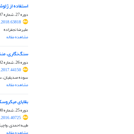
استفاده از ژئوشیمی فلز
دوره 27، شماره 107، بهار 1397، صفحه
j.2018.63818
علیرضا نجف‎زاده
مشاهده مقاله
سنگ‌نگاری، منش
دوره 26، شماره 102، زمستان 1395، صفحه
j.2017.44150
سوده صدیقیان، سا
مشاهده مقاله
بقایای میکروسک
دوره 25، شماره 100، تابستان 1395، صفحه
j.2016.40725
طیبه احمدی، واچیک
مشاهده مقاله