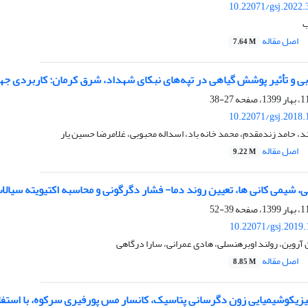
10.22071/gsj.2022.
ب
اصل مقاله
7.64 M
بی و تأثیر پوشش گیاهی در تپه‌های نبکای شهداد، شرق کرمان: کاربردی جهت
27-38
10.22071/gsj.2018.
ند، حامد زندمقدم، محمد خانه باد، اسداله محبوبی، غلامرضا حسین یار
اصل مقاله
9.22 M
فی، شیمی کانی ها، تعیین روند دما- فشار دگرگونی و محاسبه اکتیویته سی
39-52
10.22071/gsj.2019
آروین، رولند اوبرهنسلی، هادی عمرانی، سارا درگاهی
اصل مقاله
8.85 M
زیکوشیمیایی زون دگرسانی پتاسیک، کانسار مس پورفیری سرکوه، با استفاد