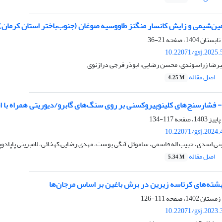
ین‌شیمی و زایش کانسار منگنز طاووسیه صوغان (جنوب‌باختر استان کرمان)
21-36
10.22071/gsj.2025.
یرضا زراسوندی، محسن رضایی، ابوذر فرجی درازنوی
اصل مقاله
4.25 M
ا- فشارسنج‌های کلینوپیروکسنی بر روی سنگ‌های گابرو/دیوریتی همراه با 
117-134
10.22071/gsj.2024.
نی اسدی، حبیب اله قاسمی، ساموئل آنگی بوست، مهدی رضایی کهخائی، لامبرینی پاپادوپ
اصل مقاله
5.34 M
ته‌های کرتاسه زیرین در برش باغین بر اساس مرجان‌ها
111-126
10.22071/gsj.2023.