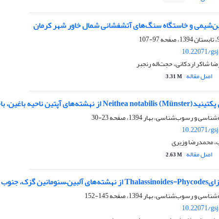
ن‌شیمی و خاستگاه سنگ‌های آتشفشانی شمال ‌خاور شهر کرمان
97-107
10.22071/gs
ا شاکر اردکانی، حجت‌‌اله رنجبر
اصل مقاله
3.31 M
 آپتین ناحیه باغین، باختر کرمان، ایران
23-30
10.22071/gs
، محمدرضا وزیری
اصل مقاله
2.63 M
 گزک، جنوب کرمان
145-152
10.22071/gs