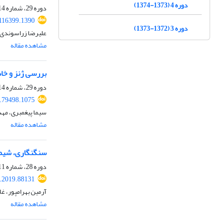
دوره 4 (1373-1374)
دوره 29، شماره 114، زمستان 1398، صفحه
.116399.1390
دوره 3 (1372-1373)
علیرضا زراسوندی،
مشاهده مقاله
بررسی ژنز و خاس
دوره 29، شماره 114، زمستان 1398، صفحه
7.79498.1075
سیما پیغمبری، مه
مشاهده مقاله
سنگ‎نگاری، شیمی‌کانی‌ها و منشأ دایک‌های لامپروفیری روستای سراشک جنوب باختر راور – کرمان
دوره 28، شماره 111، بهار 1398، صفحه
j.2019.88131
آرمین بهرامپور، غل
مشاهده مقاله