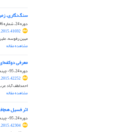
سنگ‌نگاری، زمی
دوره 24، شماره 96، تابستان 1394، صفحه
j.2015.41692
مهین رفوسه، علیرض
مشاهده مقاله
معرفی دوکفه‌ای پکتینید(Münster) Neithea notabilis از نهشته‌های
دوره 24، 95- چینه‌شناسی و رسوب‌شناسی، بهار 1394، صفحه
j.2015.42252
احمدلطف آباد عرب
مشاهده مقاله
اثر فسیل هم‌افزایThalassinoides-Phycodes از نهشته‌‌های آلبین–سنومانین
دوره 24، 95- چینه‌شناسی و رسوب‌شناسی، بهار 1394، صفحه
j.2015.42304