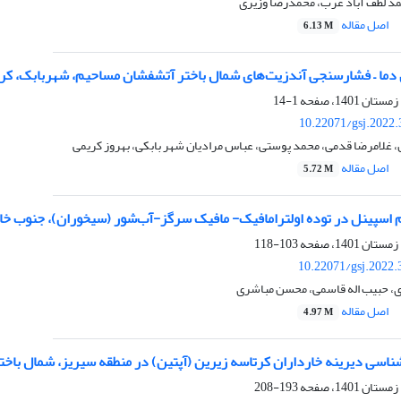
مد لطف آباد عرب، محمدرضا وزیری
اصل مقاله
6.13 M
 دما – فشارسنجی آندزیت‌های شمال باختر آتشفشان مساحیم، شهربابک، کرم
1-14
10.22071/gsj.2022
، غلامرضا قدمی، محمد پوستی، عباس مرادیان شهر بابکی، بهروز کریمی
اصل مقاله
5.72 M
 اسپینل در توده اولترامافیک- مافیک سرگز-آب‌شور (سیخوران)، جنوب خاو
103-118
10.22071/gsj.2022.
، حبیب اله قاسمی، محسن مباشری
اصل مقاله
4.97 M
شناسی دیرینه خارداران کرتاسه زیرین (آپتین) در منطقه سیریز، شمال باختر
193-208