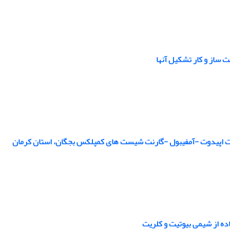
 ساز و کار تشکیل آنها
الات اپیدوت -آمفیبول -گارنت شیست های کمپلکس بجگان، استان کرمان
ه از شیمی بیوتیت و کلریت