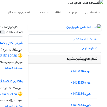
صفحه اصلی
مرور
اطلاعات نشریه
راهنمای نویسندگان
کلیدواژه‌ها =
ک
تعداد مقالات:
4
مقالات آماده انتشار
شیمی کانی، دما
شماره جاری
دوره 36، شماره 2، تابستان 1405، صفحه
561524.2236
شماره‌های پیشین نشریه
مهرناز ضعیفی، غلا
مشاهده مقاله
دوره 36 (1405)
واکاوی شکستگی‏
دوره 35 (1404)
دوره 35، شماره 3، پاییز 1404، صفحه
دوره 34 (1403)
500409.2174
سینا علیزاده، محم
دوره 33 (1402)
مشاهده مقاله