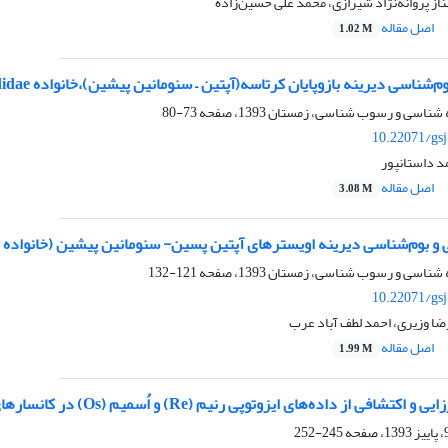
ناز پروانه‌نژاد شیرازی، محمد علی حسین‌زاده
اصل مقاله
1.02 M
رینه بازوپایان کرتاسه(آپتین – سنومانین پیشین)،‌خانواده Sellithyrididae در ناحیه باختر کرمان(برش استخروئیه)
73-80
10.22071/gs
د داستانپور
اصل مقاله
3.08 M
شناسی دیرینه اویسترهای آپتین پسین- سنومانین پیشین (خانواده Gryphaeidae) در منطقه بساب، شمال باختری کرمان
121-132
10.22071/gs
ضا وزیری، احمد لطف آباد عرب
اصل مقاله
1.99 M
 از داده‌های ایزوتوپی رنیم (Re) و اُسمیم (Os) در کانسارهای مس پورفیری کرمان
245-252