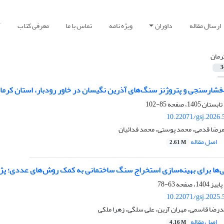
ارسال مقاله
داوران
ویژه نامه
تماس با ما
معرفی کتاب
آ
رمان
3
–
فشارسنجی و پتروژنز سنگ
های آذرین نگیسان در خاور رودبار، استان کرمان
85-102
10.22071/gsj.2026.
مرضا قدمی، محمد پوستی، محمد فدائیان
اصل مقاله
2.61 M
‌ها برای بهینه‌‏سازی استخراج سنگ ساختمانی به کمک روش‏‌های عددی؛ ‏
63-78
10.22071/gsj.2025.
درضا قاسمی، مهران آرین، علی سلگی، زهرا ملکی
اصل مقاله
4.16 M