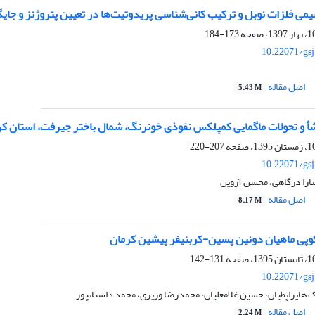
ات نوبل و ترکیب کانی‌شناسی پریدوتیت‌ها در تعیین پتروژنز و جایگاه زمین‎ساختی کمپلکس فرا‌بازی رودان کرمان، 
173-184
10.22071/gs
اصل مقاله
5.43 M
أ و تحولات ماگمایی کمپلکس نفوذی خونرنگ، شمال باختر جیرفت، استان کر
207-220
10.22071/gs
را درگاهی، محسن آروین
اصل مقاله
8.17 M
وپی ماهیان دونین پسین-کربنیفر پیشین کرمان
131-142
10.22071/gs
 هایراپطیان، حسین غلامعلیان، محمدرضا وزیری، محمد داستانپور
اصل مقاله
2.24 M