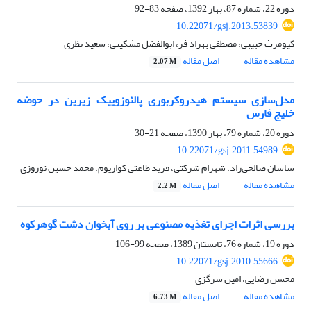
دوره 22، شماره 87، بهار 1392، صفحه
83-92
10.22071/gsj.2013.53839
کیومرث حبیبی، مصطفی بهزاد فر، ابوالفضل مشکینی، سعید نظری
مشاهده مقاله
اصل مقاله
2.07 M
مدل‌سازی سیستم هیدروکربوری پالئوزوییک زیرین در حوضه
خلیج فارس
دوره 20، شماره 79، بهار 1390، صفحه
21-30
10.22071/gsj.2011.54989
ساسان صالحی‌راد، شهرام شرکتی، فرید طاعتی کواریوم، محمد حسین نوروزی
مشاهده مقاله
اصل مقاله
2.2 M
بررسی اثرات اجرای تغذیه مصنوعی بر روی آبخوان دشت گوهرکوه
دوره 19، شماره 76، تابستان 1389، صفحه
99-106
10.22071/gsj.2010.55666
محسن رضایی، امین سرگزی
مشاهده مقاله
اصل مقاله
6.73 M