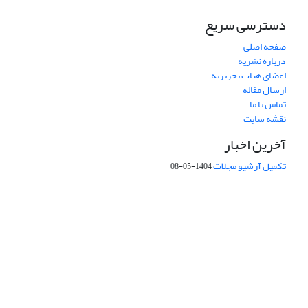
دسترسی سریع
صفحه اصلی
درباره نشریه
اعضای هیات تحریریه
ارسال مقاله
تماس با ما
نقشه سایت
آخرین اخبار
تکمیل آرشیو مجلات
1404-05-08
شماره تماس: 64592299 -021
صندوق پستی:
131851494
پست الکترونیک:
faslnameh1370@yahoo.com
faslnameh@gsi.ir
آدرس سایت:
http://www.gsjournal.ir