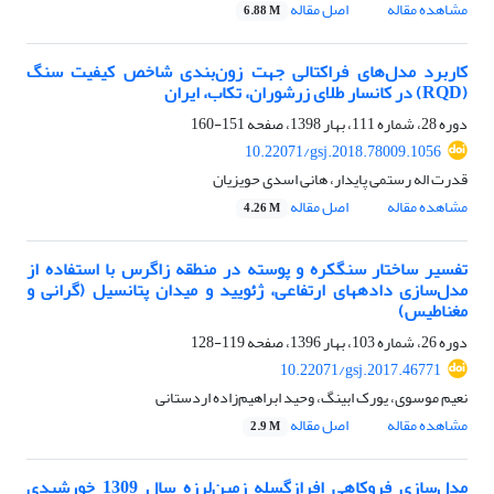
مشاهده مقاله
اصل مقاله
6.88 M
کاربرد مدل‌های فراکتالی جهت زون‌بندی شاخص کیفیت سنگ‌
(RQD) در کانسار طلای زرشوران، تکاب، ایران
دوره 28، شماره 111، بهار 1398، صفحه
151-160
10.22071/gsj.2018.78009.1056
قدرت اله رستمی پایدار، هانی اسدی حویزیان
مشاهده مقاله
اصل مقاله
4.26 M
تفسیر ساختار سنگ‎کره و پوسته در منطقه زاگرس با استفاده از
مدل‌سازی داده‎های ارتفاعی، ژئویید و میدان پتانسیل (گرانی و
مغناطیس)
دوره 26، شماره 103، بهار 1396، صفحه
119-128
10.22071/gsj.2017.46771
نعیم موسوی، یورک ابینگ، وحید ابراهیم‌زاده اردستانی
مشاهده مقاله
اصل مقاله
2.9 M
مدل‌سازی فروکاهی افراز‌گسله زمین‌لرزه سال 1309 خورشیدی