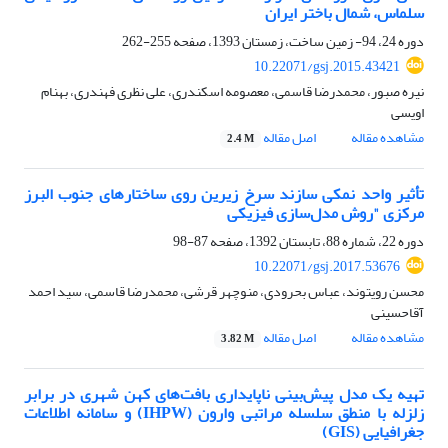
سلماس، شمال باختر ایران
دوره 24، 94- زمین ساخت، زمستان 1393، صفحه
255-262
10.22071/gsj.2015.43421
نیره صبور، محمدرضا قاسمی، معصومه اسکندری، علی نظری فهندری، بهنام
اویسی
مشاهده مقاله
اصل مقاله
2.4 M
تأثیر واحد نمکی سازند سرخ زیرین روی ساختارهای جنوب البرز
مرکزی "روش مدل‌سازی فیزیکی
دوره 22، شماره 88، تابستان 1392، صفحه
87-98
10.22071/gsj.2017.53676
محسن رویتوند، عباس بحرودی، منوچهر قرشی، محمدرضا قاسمی، سید احمد
آقاحسینی
مشاهده مقاله
اصل مقاله
3.82 M
تهیه یک مدل پیش‌بینی ناپایداری بافت‌های کهن شهری در برابر
زلزله با منطق سلسله مراتبی وارون (IHPW) و سامانه اطلاعات
جغرافیایی (GIS)