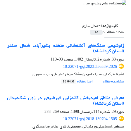
کلیدواژه‌ها =
مدل‌سازی
تعداد مقالات:
12
ژئوشیمی سنگ‌های آتشفشانی منطقه بشیرآباد، شمال سنقر
(استان کرمانشاه)
دوره 33، شماره 2، تابستان 1402، صفحه
93-110
10.22071/gsj.2023.356559.2026
اشرف ترکیان، سارا دامچین مشاک، زهره یارعلی، مریم سوری
مشاهده مقاله
اصل مقاله
10.04 M
معرفی مناطق امیدبخش کانه‌زایی قیرطبیعی در زون شک‌میدان
(استان کرمانشاه)
دوره 29، شماره 114، زمستان 1398، صفحه
269-278
10.22071/gsj.2018.139704.1505
مصطفی اسماعیلی وردنجانی، مصطفی ناظری، غلامرضا عسگری