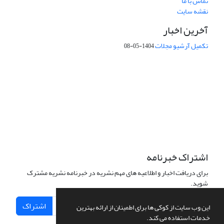
تماس با ما
نقشه سایت
آخرین اخبار
تکمیل آرشیو مجلات
1404-05-08
شماره تماس: 64592299 -021
صندوق پستی:
131851494
پست الکترونیک:
faslnameh1370@yahoo.com
faslnameh@gsi.ir
آدرس سایت:
http://www.gsjournal.ir
اشتراک خبرنامه
برای دریافت اخبار و اطلاعیه های مهم نشریه در خبرنامه نشریه مشترک
شوید.
اشتراک
این وب سایت از کوکی ها برای اطمینان از ارائه بهترین
خدمات استفاده می کند.