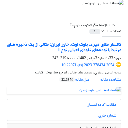
کلیدواژه‌ها =
گرانیتویید نوع-I
تعداد مقالات:
1
کانسار طلای هیرد، بلوک لوت، خاور ایران: مثالی از یک ذخیره طلای
مرتبط با توده‌های نفوذی احیایی نوع I
دوره 33، شماره 3، پاییز 1402، صفحه
219-242
10.22071/gsj.2023.378434.2054
مریم امامی جعفری، سعید علیرضایی، ایرج رسا، یوخن کولب
مشاهده مقاله
اصل مقاله
22.69 M
مقالات آماده انتشار
شماره جاری
شماره‌های پیشین نشریه