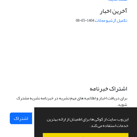
آخرین اخبار
تکمیل آرشیو مجلات
1404-05-08
شماره تماس: 64592299 -021
صندوق پستی:
131851494
پست الکترونیک:
faslnameh1370@yahoo.com
faslnameh@gsi.ir
آدرس سایت:
http://www.gsjournal.ir
اشتراک خبرنامه
برای دریافت اخبار و اطلاعیه های مهم نشریه در خبرنامه نشریه مشترک
شوید.
اشتراک
این وب سایت از کوکی ها برای اطمینان از ارائه بهترین
خدمات استفاده می کند.