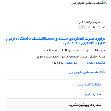
کلیدواژه‌ها =
فاز b
تعداد مقالات:
1
برآورد قدرت انفجارهای هسته‌ای سمیپالاتینسک با استفاده ازموج
P لرزه‎‌نگاشتهای SRO مشهد
دوره 14، شماره 53، زمستان 1383، صفحه
32-39
مازیار حقیقی، عبدالرحیم جواهریان، احمد سدید خوی
مشاهده مقاله
اصل مقاله
442.83 K
مقالات آماده انتشار
شماره جاری
شماره‌های پیشین نشریه