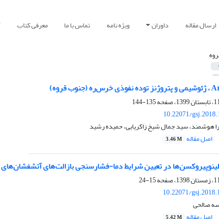
ارسال مقاله
داوران
ویژه نامه
تماس با ما
معرفی کتاب
آ
روه
135-144
10.22071/gsj.2018
ا هوشمند، سید جمال شیخ زاکریایی، حمیده رشید
اصل مقاله
3.46 M
لینوپیروکسن‌ها در تعیین شرایط دما-فشارسنجی بازالت‌های آتشفشان‌های 
15-24
10.22071/gsj.2018.
سه صالحی
اصل مقاله
5.42 M