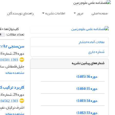
صفحه اصلی
مرور
اطلاعات نشریه
راهنمای نویسندگان
کلیدواژه‌ها =
ق
تعداد مقالات:
4
مقالات آماده انتشار
سن‌سنجی Ar/Ar ، ژئوشیمی ‌‌و پتروژنز توده‌ نفوذی خرس‌ره (جنوب قروه)
شماره جاری
دوره 29، شماره 116، تابستان 1399، صفحه
.116501.1393
شماره‌های پیشین نشریه
جلیل قلمقاش، سار
مشاهده مقاله
دوره 36 (1405)
کاربرد ترکیب ک
دوره 35 (1404)
دوره 29، شماره 114، زمستان 1398، صفحه
دوره 34 (1403)
104562.1303
اشرف ترکیان، نفی
دوره 33 (1402)
مشاهده مقاله