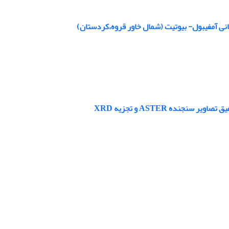
نی آمفیبول- بیوتیت (شمال خاور قروه،کردستان)
نده ASTER و تجزیه XRD