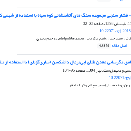
- فشار سنجی مجموعه سنگ های آتشفشانی کوه سیاه با استفاده از شیمی کا
23-32
10.22071/gsj.201
انی، سید جمال شیخ ذکریایی، محمد هاشم امامی، رحیم دبیری
اصل مقاله
4.38 M
 دگرسانی معدن طلای اپی‌ترمال داشکسن (ساری‌گونای) با استفاده از تلفیق تصاویر سنج
95-104
10.22071/gs
رین پوینده، علی‌اصغر سپاهی، ثریا دادفر