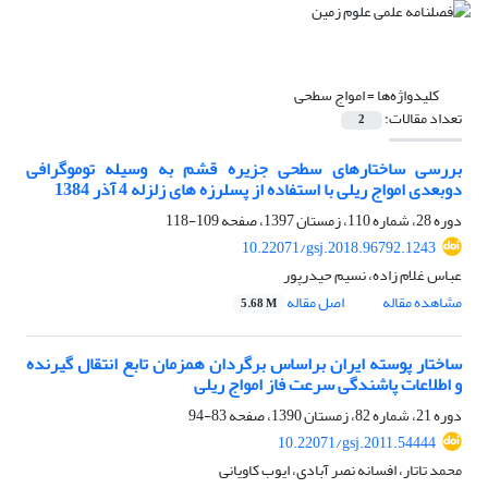
کلیدواژه‌ها =
امواج سطحی
تعداد مقالات:
2
بررسی ساختارهای سطحی جزیره قشم به وسیله توموگرافی
دوبعدی امواج ریلی با استفاده از پسلرزه های زلزله 4 آذر 1384
دوره 28، شماره 110، زمستان 1397، صفحه
109-118
10.22071/gsj.2018.96792.1243
عباس غلام زاده، نسیم حیدرپور
مشاهده مقاله
اصل مقاله
5.68 M
ساختار پوسته ایران براساس برگردان همزمان تابع انتقال گیرنده
و اطلاعات پاشندگی سرعت فاز امواج ریلی
دوره 21، شماره 82، زمستان 1390، صفحه
83-94
10.22071/gsj.2011.54444
محمد تاتار، افسانه نصر آبادی، ایوب کاویانی