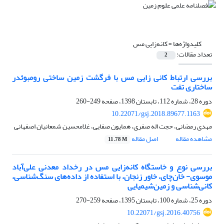
کلیدواژه‌ها =
کانه‌زایی مس
تعداد مقالات:
2
بررسی ارتباط کانی زایی مس با فرگشت زمین ساختی رومبوئدر
ساختاری تفت
دوره 28، شماره 112، تابستان 1398، صفحه
249-260
10.22071/gsj.2018.89677.1163
مهدی رمضانی، حجت اله صفری، همایون صفایی، غلامحسین شمعانیان اصفهانی
مشاهده مقاله
اصل مقاله
11.78 M
بررسی نوع و خاستگاه کانه‌زایی مس در رخداد معدنی علی‌آباد
موسوی- خان‌چای، خاور زنجان، با استفاده از داده‌های سنگ‌شناسی،
کانی‌شناسی و زمین‌شیمیایی
دوره 25، شماره 100، تابستان 1395، صفحه
259-270
10.22071/gsj.2016.40756