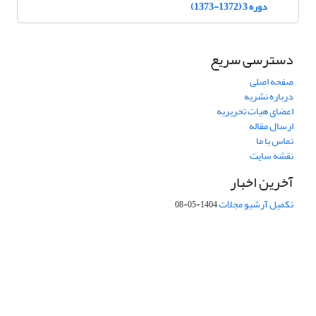
دوره 3 (1372-1373)
دسترسی سریع
صفحه اصلی
درباره نشریه
اعضای هیات تحریریه
ارسال مقاله
تماس با ما
نقشه سایت
آخرین اخبار
تکمیل آرشیو مجلات
1404-05-08
شماره تماس: 64592299 -021
صندوق پستی:
131851494
پست الکترونیک:
faslnameh1370@yahoo.com
faslnameh@gsi.ir