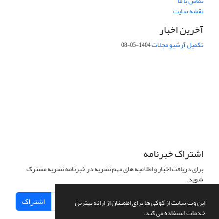
تماس با ما
نقشه سایت
آخرین اخبار
تکمیل آرشیو مجلات
1404-05-08
شماره تماس: 64592299 -021
صندوق پستی:
131851494
پست الکترونیک:
faslnameh1370@yahoo.com
faslnameh@gsi.ir
آدرس سایت:
http://www.gsjournal.ir
اشتراک خبرنامه
برای دریافت اخبار و اطلاعیه های مهم نشریه در خبرنامه نشریه مشترک
شوید.
اشتراک
این وب سایت از کوکی ها برای اطمینان از ارائه بهترین
خدمات استفاده می کند.