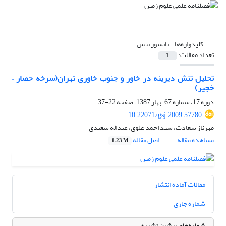
کلیدواژه‌ها =
تانسور تنش
تعداد مقالات:
1
تحلیل تنش دیرینه در خاور و جنوب خاوری تهران(سرخه حصار –
خجیر)
دوره 17، شماره 67، بهار 1387، صفحه
22-37
10.22071/gsj.2009.57780
مهرناز سعادت، سید احمد علوی، عبداله سعیدی
مشاهده مقاله
اصل مقاله
1.23 M
مقالات آماده انتشار
شماره جاری
شماره‌های پیشین نشریه