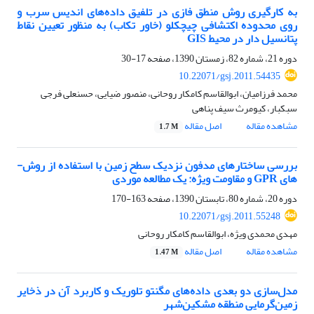
به کارگیری روش منطق فازی در تلفیق داده‌های اندیس سرب و
روی محدوده اکتشافی چیچکلو (خاور تکاب) به منظور تعیین نقاط
پتانسیل دار در محیط GIS
دوره 21، شماره 82، زمستان 1390، صفحه
17-30
10.22071/gsj.2011.54435
محمد فرزامیان، ابوالقاسم کامکار روحانی، منصور ضیایی، حسنعلی فرجی
سبکبار، کیومرث سیف پناهی
مشاهده مقاله
اصل مقاله
1.7 M
بررسی ساختارهای مدفون نزدیک سطح زمین با استفاده از روش-
های GPR و مقاومت ویژه: یک مطالعه موردی
دوره 20، شماره 80، تابستان 1390، صفحه
163-170
10.22071/gsj.2011.55248
مهدی محمدی ویژه، ابوالقاسم کامکار روحانی
مشاهده مقاله
اصل مقاله
1.47 M
مدل‌سازی دو بعدی داده‌های مگنتو تلوریک و کاربرد آن در ذخایر
زمین‌گرمایی منطقه مشکین‌شهر