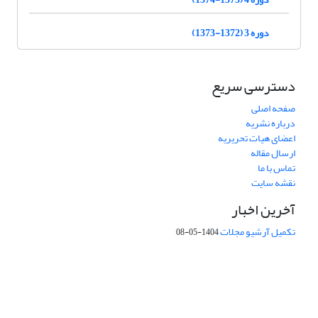
دوره 3 (1372-1373)
دسترسی سریع
صفحه اصلی
درباره نشریه
اعضای هیات تحریریه
ارسال مقاله
تماس با ما
نقشه سایت
آخرین اخبار
تکمیل آرشیو مجلات
1404-05-08
شماره تماس: 64592299 -021
صندوق پستی:
131851494
پست الکترونیک:
faslnameh1370@yahoo.com