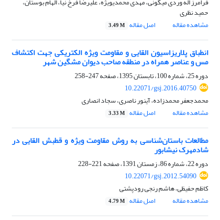
فرامرز اله وردی میگونی، مهدی محمدی‎ویژه، علیرضا فرخ نیا، الهام بوستان،
حمید نظری
مشاهده مقاله
اصل مقاله
3.49 M
انطباق پلاریزاسیون القایی و مقاومت ویژه الکتریکی جهت اکتشاف
مس و عناصر همراه در منطقه صاحب دیوان مشگین شهر
دوره 25، شماره 100، تابستان 1395، صفحه
247-258
10.22071/gsj.2016.40750
محمدجعفر محمدزاده، آینور ناصری، سجاد انصاری
مشاهده مقاله
اصل مقاله
3.33 M
مطالعات باستان‌شناسی به روش مقاومت ویژه و قطبش القایی در
شادمهرک نیشابور
دوره 22، شماره 86، زمستان 1391، صفحه
221-228
10.22071/gsj.2012.54090
کاظم حفیظی، هاشم رنجی رودپشتی
مشاهده مقاله
اصل مقاله
4.79 M