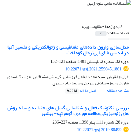
کلیدواژه‌ها =
مقاومت ویژه
تعداد مقالات:
7
مدل‌سازی وارون داده‌های مغناطیسی و ژئوالکتریکی و تفسیر آنها
در اندیس طلای اپی‌ترمال کوه لخت
دوره 32، شماره 2، تابستان 1401، صفحه
121-132
10.22071/gsj.2021.259045.1861
غزل جانقربان، سید محمد ابطحی فروشانی، کی تاش مشتاقیان، هوشنگ اسدی
هارونی، حمزه صادقی سرخنی، محمد حاج حیدری
مشاهده مقاله
اصل مقاله
9.29 M
بررسی تکتونیک فعال و شناسایی گسل های جنبا به وسیله روش
های ژئوفیزیکی مطالعه موردی: گوهرتپه- بهشهر
دوره 28، شماره 111، بهار 1398، صفحه
227-236
10.22071/gsj.2019.88499