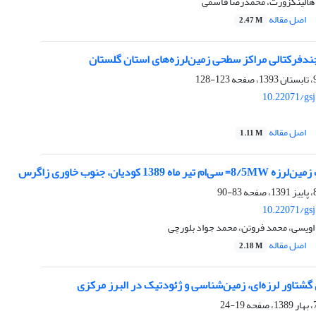
 هالینگزورث، محمد‌رضا قاسمی
اصل مقاله
2.47 M
ندفرکتالی مراکز سطحی زمین‌لرزه‌های استان گلستان
123-128
10.22071/gs
اصل مقاله
1.11 M
ه 1389 کودیان، جنوب خاوری زاگرس
83-90
10.22071/gs
 اویسی، محمد فروتن، محمد جواد بلورچی
اصل مقاله
2.18 M
گشتاور لرزه‌ای، زمین‌شناسی و ژئودتیک در البرز مرکزی
19-24