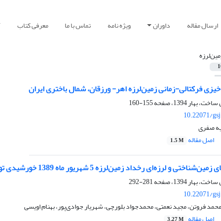
ارسال مقاله
داوران
ویژه نامه
تماس با ما
معرفی کتاب
آ
مین‌لرزه
1
‌خیزی فرکتالی-زمانی زمین‌لرزه اهر- ورزقان، شمال باختری ایران
155-160
10.22071/gs
یه صفری
اصل مقاله
1.5 M
زه‌ای رخداد زمین‌لرزه 5 شهریور ماه 1389 خورشیدی توچاهی (جنوب دامغان) با بزرگای MN=5.9
281-292
10.22071/gs
د فروتن، مجید نعمتی، محمدجواد بلورچی، شهریار جوادی‌پور، بهنام اویسی
اصل مقاله
3.27 M