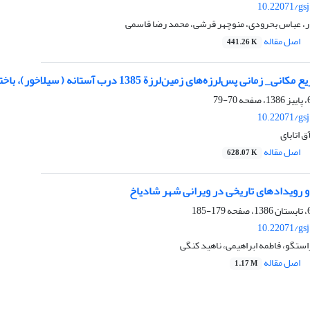
10.22071/gs
، عباس بحرودی، منوچهر قرشی، محمد رضا قاسمی
اصل مقاله
441.26 K
نی پس‌لرزه‌های زمین‌لرزة 1385 درب آستانه ( سیلاخور)، باختر ایران
70-79
10.22071/gs
ق اتابای
اصل مقاله
628.07 K
 رویدادهای تاریخی در ویرانی شهر شادیاخ
179-185
10.22071/gs
ستگو، فاطمه ابراهیمی، ناهید کنگی
اصل مقاله
1.17 M