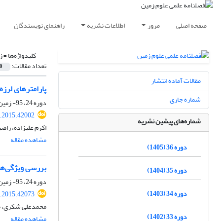
صفحه اصلی
مرور
اطلاعات نشریه
راهنمای نویسندگان
کلیدواژه‌ها =
ز
تعداد مقالات:
0
مقالات آماده انتشار
پارامترهای لرزه
شماره جاری
دوره 24، 95- زمین ساخت، بهار 1394، صفحه
j.2015.42002
شماره‌های پیشین نشریه
اکرم علیزاده، راض
مشاهده مقاله
دوره 36 (1405)
بررسی ویژگی‌های زمین‌شناختی و لر
دوره 35 (1404)
دوره 24، 95- زمین ساخت، بهار 1394، صفحه
دوره 34 (1403)
j.2015.42073
محمدعلی شکری، محم
دوره 33 (1402)
مشاهده مقاله