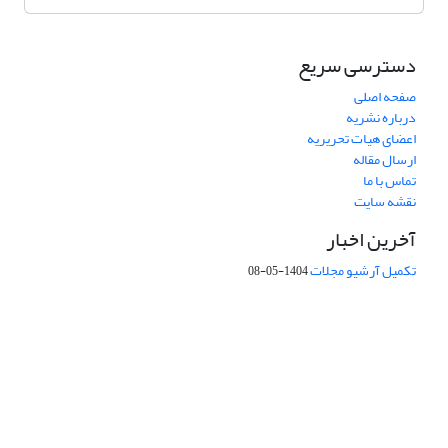
دسترسی سریع
صفحه اصلی
درباره نشریه
اعضای هیات تحریریه
ارسال مقاله
تماس با ما
نقشه سایت
آخرین اخبار
تکمیل آرشیو مجلات
1404-05-08
شماره تماس: 64592299 -021
صندوق پستی:
131851494
پست الکترونیک:
faslnameh1370@yahoo.com
faslnameh@gsi.ir