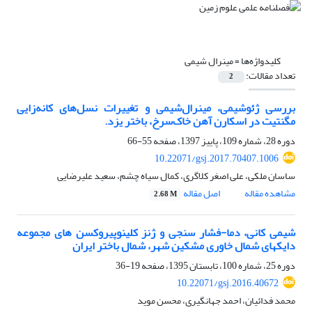
کلیدواژه‌ها =
مینرال شیمی
تعداد مقالات:
2
بررسی ژئوشیمی، مینرال‌شیمی و تغییرات نسل‌های کانه‌زایی
مگنتیت در اسکارن آهن خاک‌سرخ، باختر یزد.
دوره 28، شماره 109، پاییز 1397، صفحه
55-66
10.22071/gsj.2017.70407.1006
ساسان ملکی، علی اصغر کلاگری، کمال سیاه چشم، سعید علیرضایی
مشاهده مقاله
اصل مقاله
2.68 M
شیمی کانی، دما-فشار سنجی و ژنز کلینوپیروکسن های مجموعه
دایکهای شمال خاوری مشکین شهر، شمال باختر ایران
دوره 25، شماره 100، تابستان 1395، صفحه
19-36
10.22071/gsj.2016.40672
محمد فدائیان، احمد جهانگیری، محسن موید