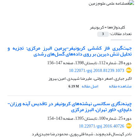
کلیدواژه‌ها =
کربونیفر
تعداد مقالات:
3
جهت‌گیری فاز کششی کربونیفر-پرمین البرز مرکزی: تجزیه و
تحلیل تنش دیرین بر روی داده‌های گسل‌های رشدی
دوره 28، شماره 112، تابستان 1398، صفحه
147-156
10.22071/gsj.2018.81239.1073
اکبر جباری، اصغر دولتی، علیرضا شهیدی، امین بهروز
مشاهده مقاله
اصل مقاله
6.19 M
چینه‌نگاری سکانسی نهشته‌های کربونیفر در تاقدیس آینه ورزان-
دلیچای، خاور تهران، البرز مرکزی
دوره 25، شماره 100، تابستان 1395، صفحه
143-154
10.22071/gsj.2016.40726
نادر کهنسال قدیم وند، شیما قلی پوری، محمودرضا مجیدی‌فرد