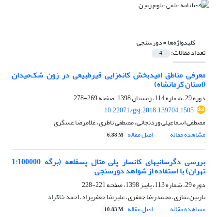
کلیدواژه‌ها =
دورسنجی
تعداد مقالات:
4
معرفی مناطق امیدبخش کانه‌زایی قیرطبیعی در زون شک‌میدان
(استان کرمانشاه)
دوره 29، شماره 114، زمستان 1398، صفحه
269-278
10.22071/gsj.2018.139704.1505
مصطفی اسماعیلی وردنجانی، مصطفی ناظری، غلامرضا عسگری
مشاهده مقاله
اصل مقاله
6.88 M
بررسی دگرسانی‏های کانسار پلی‏ متال پس‏قلعه (برگه 1:100000
تهران) با استفاده از شواهد دورسنجی
دوره 29، شماره 113، پاییز 1398، صفحه
221-228
نازنین نمازی، محمدرضا جعفری، علیرضا جعفری‎راد، احمد خاکزاد
مشاهده مقاله
اصل مقاله
10.83 M