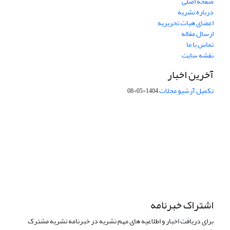
صفحه اصلی
درباره نشریه
اعضای هیات تحریریه
ارسال مقاله
تماس با ما
نقشه سایت
آخرین اخبار
تکمیل آرشیو مجلات
1404-05-08
شماره تماس: 64592299 -021
صندوق پستی:
131851494
پست الکترونیک:
faslnameh1370@yahoo.com
faslnameh@gsi.ir
آدرس سایت:
http://www.gsjournal.ir
اشتراک خبرنامه
برای دریافت اخبار و اطلاعیه های مهم نشریه در خبرنامه نشریه مشترک