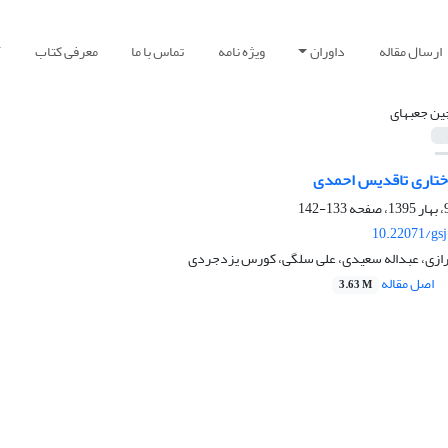
ارسال مقاله
داوران
ویژه نامه
تماس با ما
معرفی کتاب
آ
ین جعبه‎ای
ختاری تاقدیس احمدی
133-142
10.22071/gs
ازی، عبداله سعیدی، علی سلگی، کورس یزدجردی
اصل مقاله
3.63 M