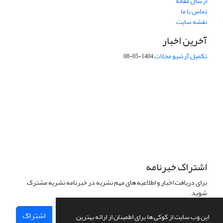
ارسال مقاله
تماس با ما
نقشه سایت
آخرین اخبار
تکمیل آرشیو مجلات
1404-05-08
شماره تماس: 64592299 -021
صندوق پستی:
131851494
پست الکترونیک:
faslnameh1370@yahoo.com
faslnameh@gsi.ir
آدرس سایت:
http://www.gsjournal.ir
اشتراک خبرنامه
برای دریافت اخبار و اطلاعیه های مهم نشریه در خبرنامه نشریه مشترک
شوید.
اشتراک
این وب سایت از کوکی ها برای اطمینان از ارائه بهترین