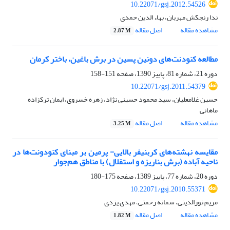
10.22071/gsj.2012.54526
ندا رنجکش مهربان، بهاء الدین حمدی
مشاهده مقاله
اصل مقاله
2.87 M
مطالعه کنودنت‌های دونین پسین در برش باغین، باختر کرمان
دوره 21، شماره 81، پاییز 1390، صفحه
151-158
10.22071/gsj.2011.54379
حسین غلامعلیان، سید محمود حسینی نژاد، زهره خسروی، ایمان ترکزاده
ماهانی
مشاهده مقاله
اصل مقاله
3.25 M
مقایسه نهشته‌های کربنیفر بالایی- پرمین بر مبنای کنودونت‌ها در
ناحیه آباده (برش بناریزه و استقلال) با مناطق هم‌جوار
دوره 20، شماره 77، پاییز 1389، صفحه
175-180
10.22071/gsj.2010.55371
مریم نورالدینی، سمانه رحمتی، مهدی یزدی
مشاهده مقاله
اصل مقاله
1.82 M