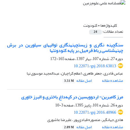
کلیدواژه‌ها =
کنودونت
تعداد مقالات:
24
سنگ‎چینه‏ نگاری و زیست‎چینه‎نگاری توالی‎های سیلورین در برش
چینه‎شناسی رباط قره‌بیل بر پایه کنودونت‎ها
دوره 27، شماره 107، بهار 1397، صفحه
165-172
10.22071/gsj.2018.63813
عباس قادری، جعفر طاهری، اعظم کراچیان، عبدالمجید موسوی نیا
مشاهده مقاله
اصل مقاله
3.51 M
مرز کامبرین- اردوویسین در کپه‌داغ باختری و البرز خاوری
دوره 26، شماره 101، پاییز 1395، صفحه
3-10
10.22071/gsj.2016.40966
هادی جهانگیر، منصوره قبادی‌پور، علیرضا عاشوری
مشاهده مقاله
اصل مقاله
2.09 M