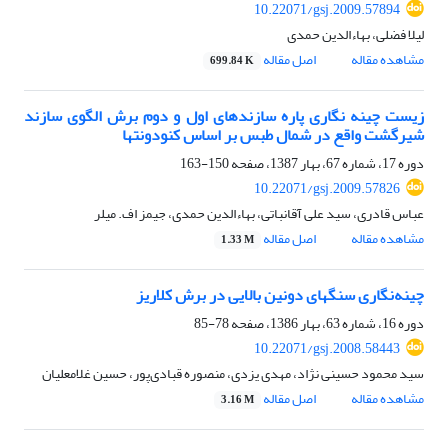
10.22071/gsj.2009.57894
لیلا فضلی، بهاءالدین حمدی
مشاهده مقاله
اصل مقاله
699.84 K
زیست‌ چینه‌ نگاری پاره سازندهای اول و دوم برش الگوی سازند
شیرگشت واقع در شمال طبس بر اساس کنودونتها
دوره 17، شماره 67، بهار 1387، صفحه
150-163
10.22071/gsj.2009.57826
عباس قادری، سید علی آقانباتی، بهاءالدین حمدی، جیمز اف. میلر
مشاهده مقاله
اصل مقاله
1.33 M
چینه‌نگاری سنگهای دونین بالایی در برش کلاریز
دوره 16، شماره 63، بهار 1386، صفحه
78-85
10.22071/gsj.2008.58443
سید محمود حسینی نژاد، مهدی یزدی، منصوره قبادی‌پور، حسین غلامعلیان
مشاهده مقاله
اصل مقاله
3.16 M