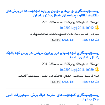
زیست‌چینه‌نگاری توالی‌های دونین بر پایه کنودونت‌ها در برش‌های
ایلانقره، ایلانلو و پیراسحاق، شمال باختری ایران
دوره 25، شماره 99، بهار 1395، صفحه
209-226
10.22071/gsj.2016.40912
سیروس عباسی، بهاءالدین حمدی، محمودرضا مجیدی‌فرد
مشاهده مقاله
اصل مقاله
3.08 M
زیست‎چینه‎نگاری کنودونت‎های مرز پرمین– تریاس در برش کوه باغوک
(شمال باختری آباده)
دوره 25، شماره 99، بهار 1395، صفحه
285-294
10.22071/gsj.2016.40939
الهام فرشید، بهاء‏الدین حمدی، واچیک هایراپطیان، سید علی آقانباتی
مشاهده مقاله
اصل مقاله
2.67 M
زیست‎چینه‎نگاری کنودونت‌های سازند میلا، برش شهمیرزاد، البرز
مرکزی، ایران