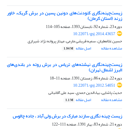
زیست‌چینه‌نگاری کنودنت‌های دونین پسین در برش گریک، خاور
زرند (استان کرمان)
دوره 23، شماره 92، تابستان 1393، صفحه
105-114
10.22071/gsj.2014.43657
حسین غلامعلیان، سمیه قریشی مارمی، مهناز پروانه نژاد شیرازی
مشاهده مقاله
اصل مقاله
1.94 M
زیست‌چینه‌نگاری نهشته‌های تریاس در برش روته در بلندی‌های
البرز (شمال تهران)
دوره 22، شماره 86، زمستان 1391، صفحه
11-18
10.22071/gsj.2012.54051
حدیث پاشایی، بهاﺀالدین حمدی، سید علی آقانباتی
مشاهده مقاله
اصل مقاله
1.1 M
زیست چینه نگاری سازند مبارک در برش ولی آباد ، جاده چالوس
دوره 21، شماره 83، بهار 1391، صفحه
111-122