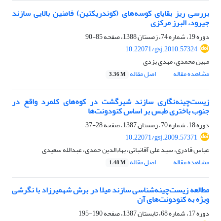
بررسی ریز بقایای کوسه‌های (کوندریکتین) فامنین بالایی سازند
جیرود‌، البرز مرکزی
دوره 19، شماره 74، زمستان 1388، صفحه
85-90
10.22071/gsj.2010.57324
مهین محمدی، مهدی یزدی
مشاهده مقاله
اصل مقاله
3.36 M
زیست‌چینه‌نگاری سازند شیرگشت در کوه‌های کلمرد واقع در
جنوب باختری طبس بر اساس کنودونت‌ها
دوره 18، شماره 70، زمستان 1387، صفحه
28-37
10.22071/gsj.2009.57371
عباس قادری، سید علی آقانباتی، بهاءالدین حمدی، عبدالله سعیدی
مشاهده مقاله
اصل مقاله
1.48 M
مطالعه زیست‌چینه‌شناسی سازند میلا در برش شهمیرزاد با نگرشی
ویژه به کنودونت‌های آن
دوره 17، شماره 68، تابستان 1387، صفحه
190-195