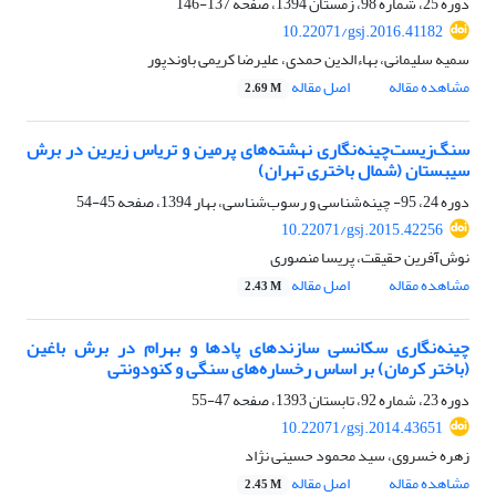
دوره 25، شماره 98، زمستان 1394، صفحه
137-146
10.22071/gsj.2016.41182
سمیه سلیمانی، بهاءالدین حمدی، علیرضا کریمی باوندپور
مشاهده مقاله
اصل مقاله
2.69 M
سنگ‌زیست‌چینه‌نگاری نهشته‌های پرمین و تریاس زیرین در برش
سیبستان (شمال باختری تهران)
دوره 24، 95- چینه‌شناسی و رسوب‌شناسی، بهار 1394، صفحه
45-54
10.22071/gsj.2015.42256
نوش‌آفرین حقیقت، پریسا منصوری
مشاهده مقاله
اصل مقاله
2.43 M
چینه‌نگاری سکانسی سازندهای پادها و بهرام در برش باغین
(باختر کرمان) بر اساس رخساره‌های سنگی و کنودونتی
دوره 23، شماره 92، تابستان 1393، صفحه
47-55
10.22071/gsj.2014.43651
زهره خسروی، سید محمود حسینی نژاد
مشاهده مقاله
اصل مقاله
2.45 M