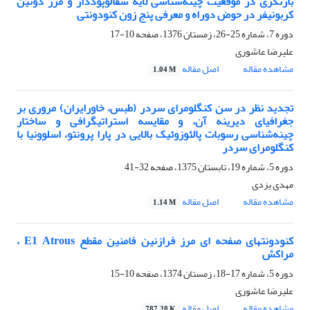
بازنگری در موقعیت چینه‌شناسی لایه سفالوپوددار و مرز دونین
کربونیفر در حوض دوراه و معرفی پنج زون کنودونتی
دوره 7، شماره 25-26، زمستان 1376، صفحه
10-17
علیرضا عاشوری
مشاهده مقاله
اصل مقاله
1.04 M
تجدید نظر در سن کنگلومرای سردر (طبس، خاورایران) مروری بر
جغرافیای دیرینه آن، و مقایسه استراتیگرافی و ساختار
چینه‌شناسی رسوبات پالئوزوئیک بالایی در پارا پرونتو، اسلوونیا با
کنگلومرای سردر
دوره 5، شماره 19، تابستان 1375، صفحه
32-41
مهدی یزدی
مشاهده مقاله
اصل مقاله
1.14 M
کنودونتهای صفحه ای مرز فرازنین فامنین مقطع E1 Atrous ،
مراکش
دوره 5، شماره 17-18، زمستان 1374، صفحه
10-15
علیرضا عاشوری
مشاهده مقاله
اصل مقاله
787.28 K