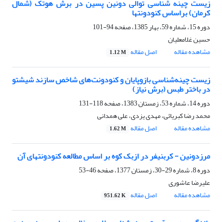
زیست چینه شناسی توالی دونین پسین در برش هوتک (شمال
کرمان) براساس کنودونتها
دوره 15، شماره 59، بهار 1385، صفحه
94-101
حسین غلامعلیان
مشاهده مقاله
اصل مقاله
1.12 M
زیست چینه‌شناسی بازوپایان و کنودونت‌های شاخص سازند شیشتو
در باختر طبس (برش نیاز)
دوره 14، شماره 53، زمستان 1383، صفحه
118-131
محمد رضا کبریائی، مهدی یزدی، علی همدانی
مشاهده مقاله
اصل مقاله
1.62 M
مرزدونین - کربنیفر در ازبک کوه بر اساس مطالعه کنودونتهای آن
دوره 8، شماره 29-30، زمستان 1377، صفحه
46-53
علیرضا عاشوری
مشاهده مقاله
اصل مقاله
951.62 K