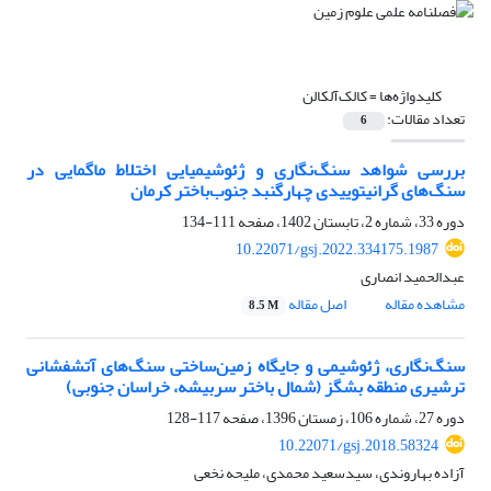
کلیدواژه‌ها =
کالک‌آلکالن
تعداد مقالات:
6
بررسی شواهد سنگ‌نگاری و ژئوشیمیایی اختلاط ماگمایی در
سنگ‌های گرانیتوییدی چهارگنبد جنوب‌باختر کرمان
دوره 33، شماره 2، تابستان 1402، صفحه
111-134
10.22071/gsj.2022.334175.1987
عبدالحمید انصاری
مشاهده مقاله
اصل مقاله
8.5 M
سنگ‌‌‌‌‌‌‌نگاری، ژئوشیمی و جایگاه زمین‌ساختی سنگ‌‌های آتشفشانی
ترشیری منطقه بشگز (شمال باختر سربیشه، خراسان جنوبی)
دوره 27، شماره 106، زمستان 1396، صفحه
117-128
10.22071/gsj.2018.58324
آزاده بهاروندی، سیدسعید محمدی، ملیحه نخعی