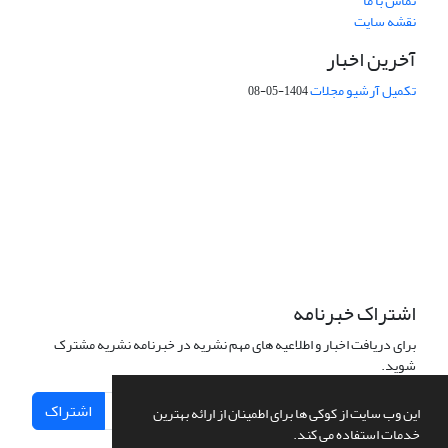
تماس با ما
نقشه سایت
آخرین اخبار
تکمیل آرشیو مجلات
1404-05-08
شماره تماس: 64592299 -021
صندوق پستی:
131851494
پست الکترونیک:
faslnameh1370@yahoo.com
faslnameh@gsi.ir
آدرس سایت:
http://www.gsjournal.ir
اشتراک خبرنامه
برای دریافت اخبار و اطلاعیه های مهم نشریه در خبرنامه نشریه مشترک
شوید.
اشتراک
این وب سایت از کوکی ها برای اطمینان از ارائه بهترین
خدمات استفاده می کند.