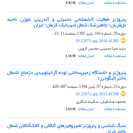
مشاهده مقاله
اصل مقاله
4.92 M
پتروژنز فعالیت آتشفشانی داسیتی و آندزیتی نئوژن ناحیه
تل‌قربان- چاه‎برشک شمال شهربابک، کرمان- ایران
دوره 26، شماره 101، پاییز 1395، صفحه
11-22
10.22071/gsj.2016.41360
سید ضیا حسینی، محسن آروین
مشاهده مقاله
اصل مقاله
1.16 M
پتروژنز و خاستگاه زمین‌ساختی توده گرانیتوییدی درّه‌باغ (شمال
باختر الیگودرز)
دوره 25، شماره 97، پاییز 1394، صفحه
407-420
10.22071/gsj.2015.41598
محمود صادقیان، سکینه شکاری
مشاهده مقاله
اصل مقاله
2.63 M
سنگ شناسی و پتروژنز لامپروفیرهای آلکالن و کالک‌آلکالن شمال
باختر ایران