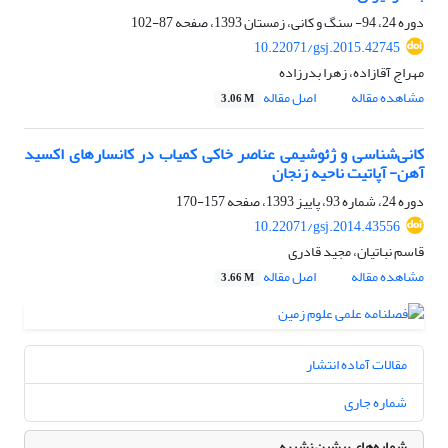
دوره 24، 94- سنگ و کانی، زمستان 1393، صفحه
87-102
10.22071/gsj.2015.42745
مهراج آقازاده، زهرا بدرزاده
مشاهده مقاله
اصل مقاله
3.06 M
کانی‌شناسی و ژئوشیمی عناصر خاکی کمیاب در کانسارهای اکسید
آهن- آپاتیت ناحیه زنجان
دوره 24، شماره 93، پاییز 1393، صفحه
157-170
10.22071/gsj.2014.43556
قاسم نباتیان، مجید قادری
مشاهده مقاله
اصل مقاله
3.66 M
مقالات آماده انتشار
شماره جاری
شماره‌های پیشین نشریه