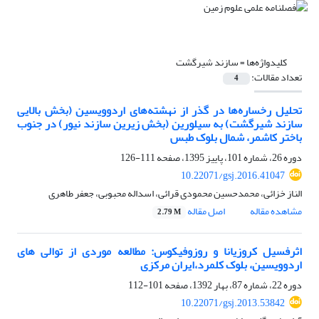
کلیدواژه‌ها =
سازند شیرگشت
تعداد مقالات:
4
تحلیل رخساره‌ها در گذر از نهشته‌های اردوویسین (بخش بالایی
سازند شیرگشت) به سیلورین (بخش زیرین سازند نیور) در جنوب
باختر کاشمر، شمال بلوک طبس
دوره 26، شماره 101، پاییز 1395، صفحه
111-126
10.22071/gsj.2016.41047
الناز خزائی، محمدحسین محمودی قرائی، اسداله محبوبی، جعفر طاهری
مشاهده مقاله
اصل مقاله
2.79 M
اثرفسیل کروزیانا و روزوفیکوس: مطالعه موردی از توالی های
اردوویسین، بلوک کلمرد،ایران مرکزی
دوره 22، شماره 87، بهار 1392، صفحه
101-112
10.22071/gsj.2013.53842