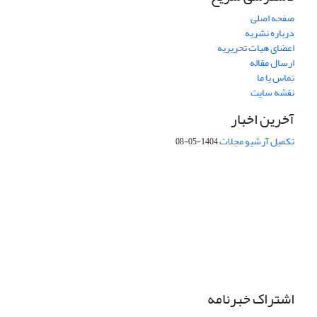
صفحه اصلی
درباره نشریه
اعضای هیات تحریریه
ارسال مقاله
تماس با ما
نقشه سایت
آخرین اخبار
تکمیل آرشیو مجلات
1404-05-08
شماره تماس: 64592299 -021
صندوق پستی:
131851494
پست الکترونیک:
faslnameh1370@yahoo.com
faslnameh@gsi.ir
آدرس سایت:
http://www.gsjournal.ir
اشتراک خبرنامه