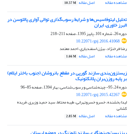
مشاهده مقاله
اصل مقاله
10.57 M
تحلیل لیتوفاسیس‌ها و شرایط رسوب‌گذاری توالی آواری پالئوسن در
البرز خاوری، ایران
دوره 26، شماره 101، پاییز 1395، صفحه
211-218
10.22071/gsj.2016.41068
رضا فرخ‎نژاد، بیژن اسفندیاری، احمد معتمد
مشاهده مقاله
اصل مقاله
1.66 M
زیست‎زون‌بندی سازند گورپی در مقطع بانروشان (جنوب باختر ایلام)
بر پایه روزن‌بران پلانکتونیک
دوره 24، 95- چینه‌شناسی و رسوب‌شناسی، بهار 1394، صفحه
85-96
10.22071/gsj.2015.42267
لیدا بخشنده، خسرو خسروتهرانی، طیبه محتاط، سید حمید وزیری، فریده
کشانی
مشاهده مقاله
اصل مقاله
2.85 M
ریززیست‌چینه‌نگاری سازند تله‌زنگ در حوضه لرستان