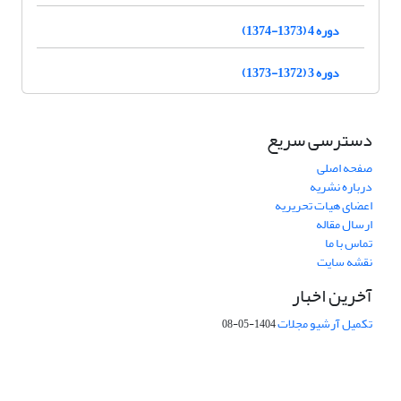
دوره 4 (1373-1374)
دوره 3 (1372-1373)
دسترسی سریع
صفحه اصلی
درباره نشریه
اعضای هیات تحریریه
ارسال مقاله
تماس با ما
نقشه سایت
آخرین اخبار
تکمیل آرشیو مجلات
1404-05-08
شماره تماس: 64592299 -021
صندوق پستی:
131851494