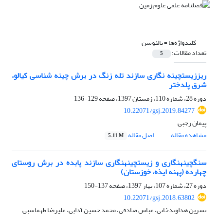
کلیدواژه‌ها =
پالئوسن
تعداد مقالات:
5
ریززیست‎چینه نگاری سازند تله زنگ در برش چینه شناسی کیالو،
شرق پلدختر
دوره 28، شماره 110، زمستان 1397، صفحه
129-136
10.22071/gsj.2019.84277
پیمان رجبی
مشاهده مقاله
اصل مقاله
5.11 M
سنگ‎چینه‎نگاری و زیست‎چینه‎نگاری سازند پابده در برش روستای
چهارده (پهنه ایذه، خوزستان)
دوره 27، شماره 107، بهار 1397، صفحه
137-150
10.22071/gsj.2018.63802
نسرین هداوندخانی، عباس صادقی، محمد حسین آدابی، علیرضا طهماسبی