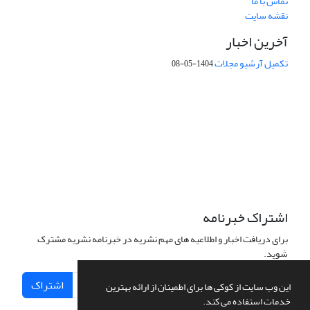
تماس با ما
نقشه سایت
آخرین اخبار
تکمیل آرشیو مجلات
1404-05-08
شماره تماس: 64592299 -021
صندوق پستی:
131851494
پست الکترونیک:
faslnameh1370@yahoo.com
faslnameh@gsi.ir
آدرس سایت:
http://www.gsjournal.ir
اشتراک خبرنامه
برای دریافت اخبار و اطلاعیه های مهم نشریه در خبرنامه نشریه مشترک
شوید.
اشتراک
این وب سایت از کوکی ها برای اطمینان از ارائه بهترین
خدمات استفاده می کند.