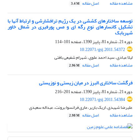
مشاهده مقاله
اصل مقاله
3.4 M
توسعه ساختارهای کششی در یک رژیم ترافشارشی و ارتباط آنها با
تشکیل کانسارهای نوع رگه ای و مس پورفیری در شمال خاور
شهربابک
دوره 21، شماره 81، پاییز 1390، صفحه
101-114
10.22071/gsj.2011.54372
لیلا عبادی، سید احمد علوی، شهرام شفیعی‌ بافتی
مشاهده مقاله
اصل مقاله
2.96 M
فرگشت ساختاری البرز در میان زیستی و نوزیستی
دوره 21، شماره 81، پاییز 1390، صفحه
201-216
10.22071/gsj.2011.54384
علیرضا شهیدی، اریک باریر، ماری فرانسوا برونت، عبداله سعیدی
مشاهده مقاله
اصل مقاله
2.98 M