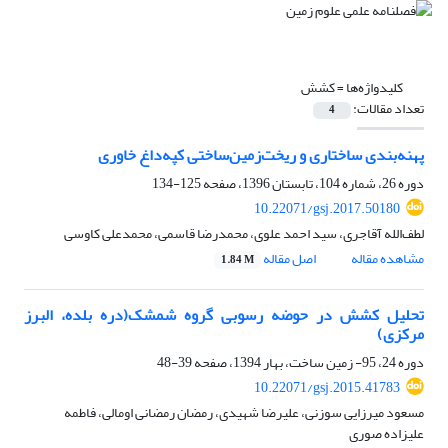
کلیدواژه‌ها =
کشش
تعداد مقالات:
4
پهنه‌بندی ساختاری و ریخت‌زمین‌ساختی کپه‌داغ خاوری
دوره 26، شماره 104، تابستان 1396، صفحه
125-134
10.22071/gsj.2017.50180
لطف‌الله آقاجری، سید احمد علوی، محمدرضا قاسمی، محمدعلی کاوسی
مشاهده مقاله
اصل مقاله
1.84 M
تحلیل کشش در حوضه رسوبی گروه شمشک(دره بلده، البرز
مرکزی)
دوره 24، 95- زمین ساخت، بهار 1394، صفحه
39-48
10.22071/gsj.2015.41783
مسعود میرزایی سوزنی، علیرضا شهیدی، رمضان رمضانی اومالی، فاطمه
علیزاده صوری