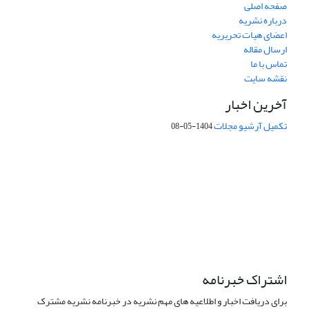
صفحه اصلی
درباره نشریه
اعضای هیات تحریریه
ارسال مقاله
تماس با ما
نقشه سایت
آخرین اخبار
تکمیل آرشیو مجلات
1404-05-08
شماره تماس: 64592299 -021
صندوق پستی:
131851494
پست الکترونیک:
faslnameh1370@yahoo.com
faslnameh@gsi.ir
آدرس سایت:
http://www.gsjournal.ir
اشتراک خبرنامه
برای دریافت اخبار و اطلاعیه های مهم نشریه در خبرنامه نشریه مشترک