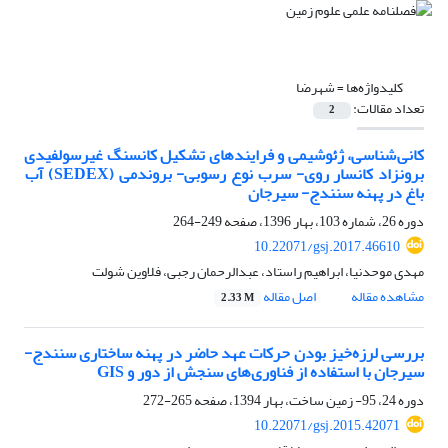
کلیدواژه‌ها =
شهرضا
تعداد مقالات:
2
کانی شناسی، ژئوشیمی و فرایندهای تشکیل کانسنگ غیرسولفیدی
برونزاد کانسار روی- سرب نوع رسوبی- بروندمی (SEDEX) آب
باغ در پهنه سنندج- سیرجان
دوره 26، شماره 103، بهار 1396، صفحه
249-264
10.22071/gsj.2017.46610
مهدی موحدنیا، ابراهیم راستاد، عبدالرحمان رجبی، فلاوین شولت
مشاهده مقاله
اصل مقاله
2.33 M
بررسی لرزه‌خیز بودن حرکات عهد حاضر در پهنه ساختاری سنندج-
سیرجان با استفاده از فناوری‌های سنجش از دور و GIS
دوره 24، 95- زمین ساخت، بهار 1394، صفحه
265-272
10.22071/gsj.2015.42071