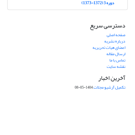
دوره 3 (1372-1373)
دسترسی سریع
صفحه اصلی
درباره نشریه
اعضای هیات تحریریه
ارسال مقاله
تماس با ما
نقشه سایت
آخرین اخبار
تکمیل آرشیو مجلات
1404-05-08
شماره تماس: 64592299 -021
صندوق پستی:
131851494
پست الکترونیک:
faslnameh1370@yahoo.com
faslnameh@gsi.ir