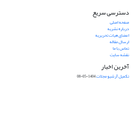
دسترسی سریع
صفحه اصلی
درباره نشریه
اعضای هیات تحریریه
ارسال مقاله
تماس با ما
نقشه سایت
آخرین اخبار
تکمیل آرشیو مجلات
1404-05-08
شماره تماس: 64592299 -021
صندوق پستی:
131851494
پست الکترونیک:
faslnameh1370@yahoo.com
faslnameh@gsi.ir
آدرس سایت:
http://www.gsjournal.ir