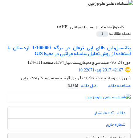
کلیدواژه‌ها =
تحلیل سلسله مراتبی .(AHP)
تعداد مقالات:
1
پتانسیل‌یابی طلای اپی ترمال در برگه 1:100000 اردستان با
استفاده از روش تحلیل سلسله مراتبی در محیط GIS
دوره 24، 95- مهندسی و محیط زیست، بهار 1394، صفحه
111-124
10.22071/gsj.2017.42167
شهرزاد ابوتراب، احمد خاکزاد، فریبرز قریب، سیمین مهدیزاده تهرانی
مشاهده مقاله
اصل مقاله
3.68 M
مقالات آماده انتشار
شماره جاری
شماره‌های پیشین نشریه