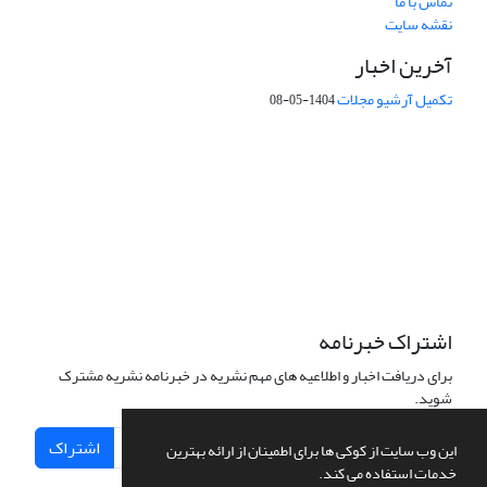
تماس با ما
نقشه سایت
آخرین اخبار
تکمیل آرشیو مجلات
1404-05-08
شماره تماس: 64592299 -021
صندوق پستی:
131851494
پست الکترونیک:
faslnameh1370@yahoo.com
faslnameh@gsi.ir
آدرس سایت:
http://www.gsjournal.ir
اشتراک خبرنامه
برای دریافت اخبار و اطلاعیه های مهم نشریه در خبرنامه نشریه مشترک
شوید.
اشتراک
این وب سایت از کوکی ها برای اطمینان از ارائه بهترین
خدمات استفاده می کند.