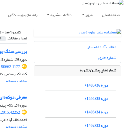
صفحه اصلی
مرور
اطلاعات نشریه
راهنمای نویسندگان
کلیدواژه‌ها =
ک
تعداد مقالات:
4
مقالات آماده انتشار
بررسی سنگ چین
شماره جاری
دوره 29، شماره 113، پاییز 1398، صفحه
8.90662.1177
شماره‌های پیشین نشریه
کیانا کیارستمی، د
مشاهده مقاله
دوره 36 (1405)
معرفی دوکفه‌ای پکتینید(Münster) Neithea notabilis از نهشته‌های
دوره 35 (1404)
دوره 24، 95- چینه‌شناسی و رسوب‌شناسی، بهار 1394، صفحه
دوره 34 (1403)
j.2015.42252
احمدلطف آباد عرب
دوره 33 (1402)
مشاهده مقاله