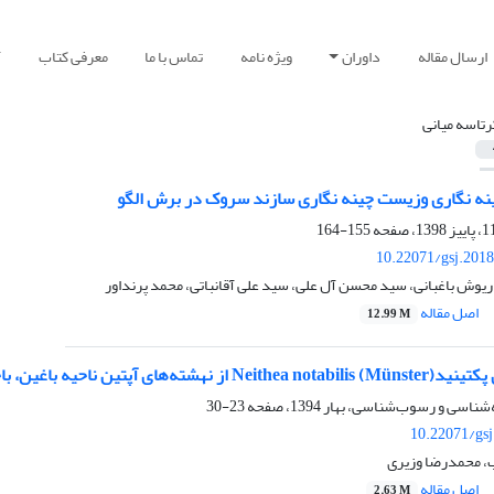
ارسال مقاله
داوران
ویژه نامه
تماس با ما
معرفی کتاب
آ
رتاسه میانی
ه نگاری وزیست چینه نگاری سازند سروک در برش الگو
155-164
10.22071/gsj.201
اریوش باغبانی، سید محسن آل علی، سید علی آقانباتی، محمد پرنداور
اصل مقاله
12.99 M
 آپتین ناحیه باغین، باختر کرمان، ایران
23-30
10.22071/gs
، محمدرضا وزیری
اصل مقاله
2.63 M