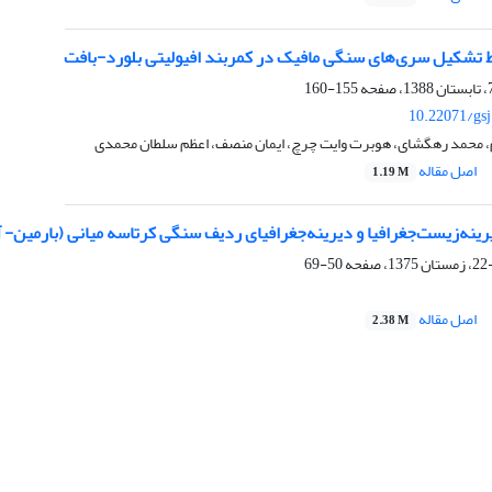
 تشکیل سری‌های سنگی مافیک در کمربند افیولیتی بلورد-بافت
155-160
10.22071/gs
 محمد رهگشای، هوبرت وایت چرچ، ایمان منصف، اعظم سلطان محمدی
اصل مقاله
1.19 M
ینه‌زیست‌جغرافیا و دیرینه‌جغرافیای ردیف سنگی کرتاسه میانی (بارمین- آ
50-69
اصل مقاله
2.38 M