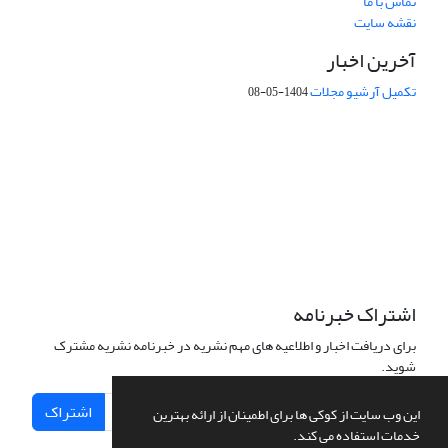
تماس با ما
نقشه سایت
آخرین اخبار
تکمیل آرشیو مجلات
1404-05-08
شماره تماس: 64592299 -021
صندوق پستی:
131851494
پست الکترونیک:
faslnameh1370@yahoo.com
faslnameh@gsi.ir
آدرس سایت:
http://www.gsjournal.ir
اشتراک خبرنامه
برای دریافت اخبار و اطلاعیه های مهم نشریه در خبرنامه نشریه مشترک
شوید.
اشتراک
این وب سایت از کوکی ها برای اطمینان از ارائه بهترین
خدمات استفاده می کند.