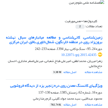
کلیدواژه‌ها =
همی‌مورفیت
تعداد مقالات:
2
زمین‌شناسی، کانی‌شناسی و مطالعه‌ میانبارهای سیال نهشته‌
برون‌زاد روی در منطقه‌ خارنگون، شمال‌خاوری بافق، ایران مرکزی
دوره 24، 95- سنگ و کانی، بهار 1394، صفحه
233-242
10.22071/gsj.2015.42435
زهرا میریان، محمد لطفی، امیرعلی طباخ شعبانی، میرعلی‌اصغر مختاری، احسان
حاج‌ملاعلی
مشاهده مقاله
اصل مقاله
3.38 M
ویژگیهای کانسنگ معدن روی دره زنجیر یزد از دیدگاه فروشویی
دوره 16، شماره 62، زمستان 1385، صفحه
130-137
محمود عبداللهی، سید محمد جواد کلینی، کرم رضا زمانی
مشاهده مقاله
اصل مقاله
702.74 K