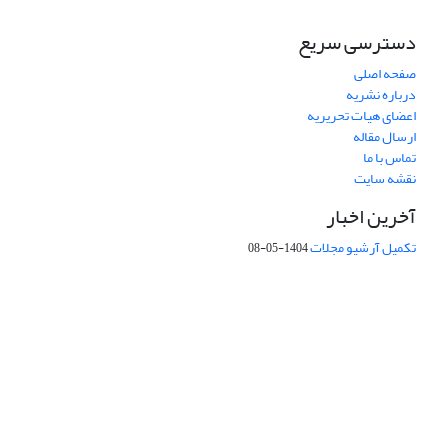
دسترسی سریع
صفحه اصلی
درباره نشریه
اعضای هیات تحریریه
ارسال مقاله
تماس با ما
نقشه سایت
آخرین اخبار
تکمیل آرشیو مجلات
1404-05-08
شماره تماس: 64592299 -021
صندوق پستی:
131851494
پست الکترونیک:
faslnameh1370@yahoo.com
faslnameh@gsi.ir
آدرس سایت:
http://www.gsjournal.ir