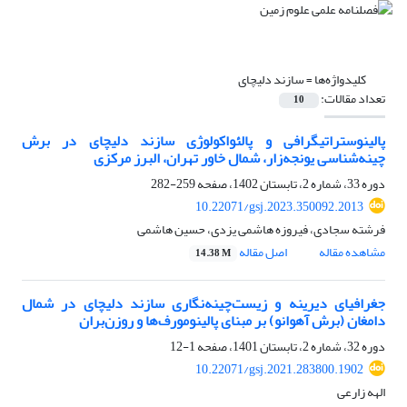
کلیدواژه‌ها =
سازند دلیچای
تعداد مقالات:
10
پالینوستراتیگرافی و پالئواکولوژی سازند دلیچای در برش
چینه‌شناسی یونجه‌زار، شمال خاور تهران، البرز مرکزی
دوره 33، شماره 2، تابستان 1402، صفحه
259-282
10.22071/gsj.2023.350092.2013
فرشته سجادی، فیروزه هاشمی یزدی، حسین هاشمی
مشاهده مقاله
اصل مقاله
14.38 M
جغرافیای دیرینه و زیست‌چینه‌نگاری سازند دلیچای در شمال
دامغان (برش آهوانو) بر مبنای پالینومورف‌ها و روزن‌بران
دوره 32، شماره 2، تابستان 1401، صفحه
1-12
10.22071/gsj.2021.283800.1902
الهه زارعی