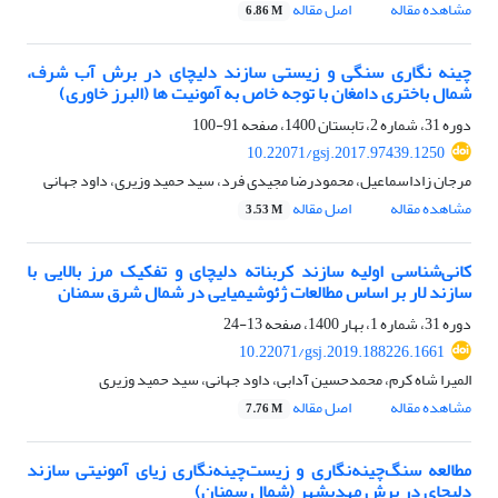
مشاهده مقاله
اصل مقاله
6.86 M
چینه نگاری سنگی و زیستی سازند دلیچای در برش آب شرف،
شمال باختری دامغان با توجه خاص به آمونیت ها (البرز خاوری)
دوره 31، شماره 2، تابستان 1400، صفحه
91-100
10.22071/gsj.2017.97439.1250
مرجان زاداسماعیل، محمودرضا مجیدی فرد، سید حمید وزیری، داود جهانی
مشاهده مقاله
اصل مقاله
3.53 M
کانی‌شناسی اولیه سازند کربناته دلیچای و تفکیک مرز بالایی با
سازند لار بر اساس مطالعات ژئوشیمیایی در شمال شرق سمنان
دوره 31، شماره 1، بهار 1400، صفحه
13-24
10.22071/gsj.2019.188226.1661
المیرا شاه کرم، محمدحسین آدابی، داود جهانی، سید حمید وزیری
مشاهده مقاله
اصل مقاله
7.76 M
مطالعه سنگ‌چینه‌نگاری و زیست‌چینه‌نگاری زیای آمونیتی سازند
دلیچای در برش مهدیشهر (شمال سمنان)