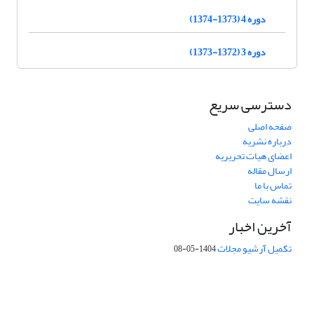
دوره 4 (1373-1374)
دوره 3 (1372-1373)
دسترسی سریع
صفحه اصلی
درباره نشریه
اعضای هیات تحریریه
ارسال مقاله
تماس با ما
نقشه سایت
آخرین اخبار
تکمیل آرشیو مجلات
1404-05-08
شماره تماس: 64592299 -021
صندوق پستی:
131851494