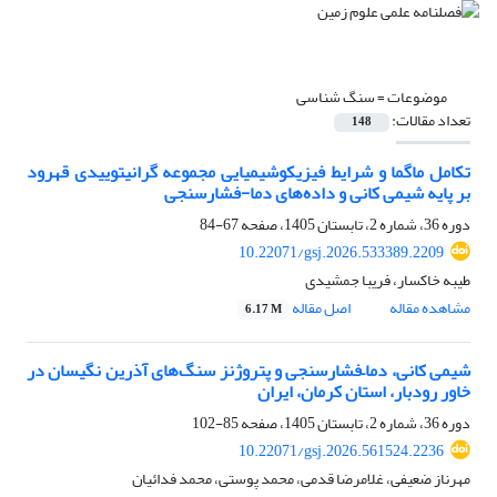
موضوعات =
سنگ شناسی
تعداد مقالات:
148
تکامل ماگما و شرایط فیزیکوشیمیایی مجموعه گرانیتوییدی قهرود
بر پایه شیمی کانی و داده‌های دما-فشارسنجی
دوره 36، شماره 2، تابستان 1405، صفحه
67-84
10.22071/gsj.2026.533389.2209
طیبه خاکسار، فریبا جمشیدی
مشاهده مقاله
اصل مقاله
6.17 M
شیمی کانی، دما
–
فشارسنجی و پتروژنز سنگ
های آذرین نگیسان در
خاور رودبار، استان کرمان، ایران
دوره 36، شماره 2، تابستان 1405، صفحه
85-102
10.22071/gsj.2026.561524.2236
مهرناز ضعیفی، غلامرضا قدمی، محمد پوستی، محمد فدائیان