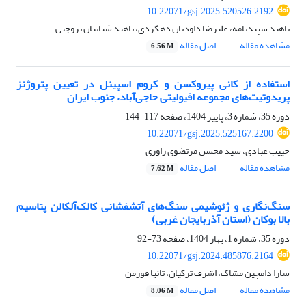
10.22071/gsj.2025.520526.2192
ناهید سپیدنامه، علیرضا داودیان دهکردی، ناهید شبانیان بروجنی
مشاهده مقاله
اصل مقاله
6.56 M
استفاده از کانی پیروکسن و کروم اسپینل در تعیین پتروژنز
پریدوتیت‌های مجموعه افیولیتی حاجی‌آباد، جنوب ایران
دوره 35، شماره 3، پاییز 1404، صفحه
117-144
10.22071/gsj.2025.525167.2200
حییب عبادی، سید محسن مرتضوی راوری
مشاهده مقاله
اصل مقاله
7.62 M
سنگ‌نگاری و ژئوشیمی سنگ‌های آتشفشانی کالک‌آلکالن پتاسیم
بالا بوکان (استان آذربایجان غربی)
دوره 35، شماره 1، بهار 1404، صفحه
73-92
10.22071/gsj.2024.485876.2164
سارا دامچین مشاک، اشرف ترکیان، تانیا فورمن
مشاهده مقاله
اصل مقاله
8.06 M