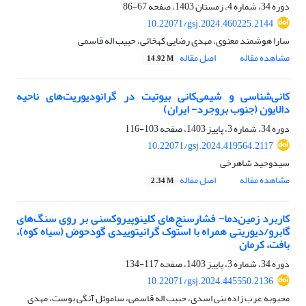
دوره 34، شماره 4، زمستان 1403، صفحه
67-86
10.22071/gsj.2024.460225.2144
سارا هوشمند معنوی، مهدی رضایی کهخائی، حبیب اله قاسمی
مشاهده مقاله
اصل مقاله
14.92 M
کانی‌شناسی و شیمی‌کانی بیوتیت در گرانودیوریت‌های ناحیه
دالایون (جنوب بروجرد- ایران)
دوره 34، شماره 3، پاییز 1403، صفحه
103-116
10.22071/gsj.2024.419564.2117
سیدوحید شاهرخی
مشاهده مقاله
اصل مقاله
2.34 M
کاربرد زمین‌دما- فشارسنج‌های کلینوپیروکسنی بر روی سنگ‌های
گابرو/دیوریتی همراه با استوک گرانیتوییدی گودحوض (سیاه کوه)،
بافت، کرمان
دوره 34، شماره 3، پاییز 1403، صفحه
117-134
10.22071/gsj.2024.445550.2136
محبوبه عرب زاده بنی اسدی، حبیب اله قاسمی، ساموئل آنگی بوست، مهدی