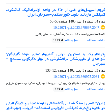
کروم اسپینل‌های غنی از Cr در واحد اولترامافیک گلاشکرد،
کمپلکس فاریاب، جنوب خاور سنندج-سیرجان، ایران
دوره 34، شماره 1، بهار 1403، صفحه
53-66
10.22071/gsj.2023.379697.2047
افسانه ناصری اسفندقه، محمد رهگشای، ساسان باقری
مشاهده مقاله
اصل مقاله
10.09 M
پتروفابریک و استرین نهایی آمفیبولیت‌های موته-گلپایگان:
شواهدی از تغییرشکل ترافشارشی در نوار دگرگونی سنندج -
سیرجان
دوره 33، شماره 3، پاییز 1402، صفحه
123-138
10.22071/gsj.2023.360975.2034
بهناز بختیاری، ناهید شبانیان‌بروجنی، علیرضا داودیان‌دهکردی، حسین عزیزی
مشاهده مقاله
اصل مقاله
8.99 M
زمین‌شناسی و سنگ‌شناسی آتشفشانی و توده نفوذی پلاژیوگرانیتی
در ناحیه زاغ‌دره، کمپلکس افیولیتی اسفندقه- فاریاب، جنوب‌‌خاور