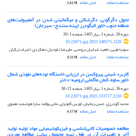
مشاهده مقاله
اصل مقاله
2.61 M
تحول دگرگونی، دگرشکلی و میگماتیتی شدن در آمفیبولیت‌های
منطقه جنوب خاور الیگودرز (پهنه سنندج- سیرجان)
دوره 36، شماره 1، بهار 1405، صفحه
1-20
10.22071/gsj.2025.540575.2220
سونیا طیبی، ناهید شبانیان بروجنی، علیرضا داودیان دهکردی، اشرف ترکیان
مشاهده مقاله
اصل مقاله
6.11 M
کاربرد شیمی پیروکسن در ارزیابی خاستگاه توده­‌های نفوذی شمال
خاور ساوه، کمان ماگمایی ارومیه-دختر
دوره 36، شماره 1، بهار 1405، صفحه
21-38
10.22071/gsj.2025.533717.2210
محمد گودرزی، حسن زمانیان، اورس کلوتزلی، ماتی یولله، سارا هوشمند معنوی
مشاهده مقاله
اصل مقاله
4.17 M
مطالعه خصوصیات کانی‌شناسی و فیزیکوشیمیایی مواد اولیه تولید
آجر و تغییرات آن در طول تهیه محصول نهایی: مطالعه موردی