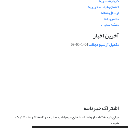
درباره نشریه
اعضای هیات تحریریه
ارسال مقاله
تماس با ما
نقشه سایت
آخرین اخبار
تکمیل آرشیو مجلات
1404-05-08
شماره تماس: 64592299 -021
صندوق پستی:
131851494
پست الکترونیک:
faslnameh1370@yahoo.com
faslnameh@gsi.ir
آدرس سایت:
http://www.gsjournal.ir
اشتراک خبرنامه
برای دریافت اخبار و اطلاعیه های مهم نشریه در خبرنامه نشریه مشترک
شوید.