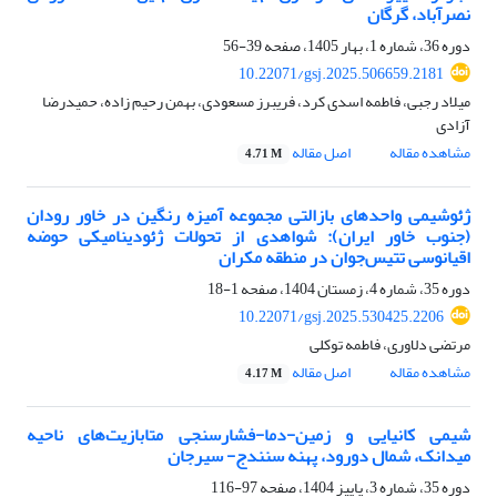
نصرآباد، گرگان
دوره 36، شماره 1، بهار 1405، صفحه
39-56
10.22071/gsj.2025.506659.2181
میلاد رجبی، فاطمه اسدی کرد، فریبرز مسعودی، بهمن رحیم زاده، حمیدرضا
آزادی
مشاهده مقاله
اصل مقاله
4.71 M
ژئوشیمی واحدهای بازالتی مجموعه آمیزه رنگین در خاور رودان
(جنوب خاور ایران): شواهدی از تحولات ژئودینامیکی حوضه
اقیانوسی تتیس‌جوان در منطقه مکران
دوره 35، شماره 4، زمستان 1404، صفحه
1-18
10.22071/gsj.2025.530425.2206
مرتضی دلاوری، فاطمه توکلی
مشاهده مقاله
اصل مقاله
4.17 M
شیمی کانیایی و زمین‌-دما-فشارسنجی متابازیت‌های ناحیه
میدانک، شمال دورود، پهنه سنندج- سیرجان
دوره 35، شماره 3، پاییز 1404، صفحه
97-116