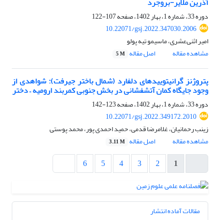
آذرین ملایر-بروجرد
دوره 33، شماره 1، بهار 1402، صفحه
107-122
10.22071/gsj.2022.347030.2006
امیر اثنی‌عشری، ماسیمو تیه پولو
مشاهده مقاله
اصل مقاله
5 M
پتروژنز گرانیتوییدهای دلفارد (شمال باختر جیرفت): شواهدی از
وجود جایگاه کمان آتشفشانی در بخش جنوبی کمربند ارومیه – دختر
دوره 33، شماره 1، بهار 1402، صفحه
123-142
10.22071/gsj.2022.349172.2010
زینب رحمانیان، غلامرضا قدمی، حمید احمدی پور، محمد پوستی
مشاهده مقاله
اصل مقاله
3.11 M
6
5
4
3
2
1
مقالات آماده انتشار