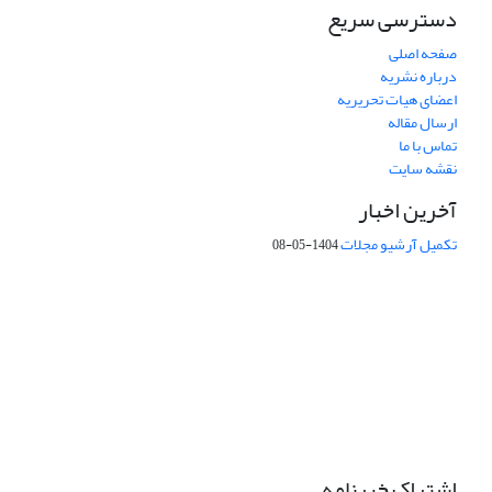
دسترسی سریع
صفحه اصلی
درباره نشریه
اعضای هیات تحریریه
ارسال مقاله
تماس با ما
نقشه سایت
آخرین اخبار
تکمیل آرشیو مجلات
1404-05-08
شماره تماس: 64592299 -021
صندوق پستی:
131851494
پست الکترونیک:
faslnameh1370@yahoo.com
faslnameh@gsi.ir
آدرس سایت:
http://www.gsjournal.ir
اشتراک خبرنامه