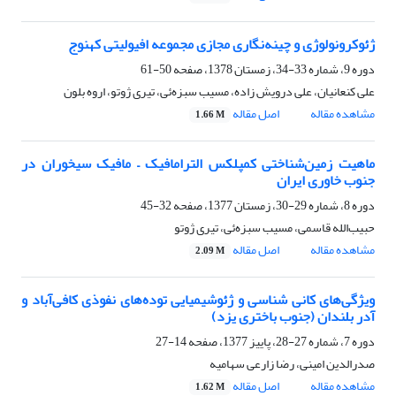
ژئوکرونولوژی و چینه‌نگاری مجازی مجموعه افیولیتی کهنوج
دوره 9، شماره 33-34، زمستان 1378، صفحه
50-61
علی کنعانیان، علی درویش زاده، مسیب سبزه‌ئی، تیری ژوتو، اروه بلون
مشاهده مقاله
اصل مقاله
1.66 M
ماهیت زمین‌شناختی کمپلکس الترامافیک – مافیک سیخوران در
جنوب خاوری ایران
دوره 8، شماره 29-30، زمستان 1377، صفحه
32-45
حبیب‌الله قاسمی، مسیب سبزه‌ئی، تیری ژوتو
مشاهده مقاله
اصل مقاله
2.09 M
ویژگی‌های کانی شناسی و ژئوشیمیایی توده‌های نفوذی کافی‌آباد و
آدر بلندان (جنوب باختری یزد)
دوره 7، شماره 27-28، پاییز 1377، صفحه
14-27
صدرالدین امینی، رضا زارعی سهامیه
مشاهده مقاله
اصل مقاله
1.62 M