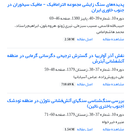
پدیده‌های سنگ زایشی مجموعه الترامافیک - مافیک سیخوران در
جنوب خاوری ایران
دوره 10، شماره 39-40، پاییز 1380، صفحه
46-69
حبیب‌الله قاسمی، مسیب سبزه‌ئی، تیری ژوتو، هروه بلون، ابراهیم راستاد،
محمد هاشم امامی
مشاهده مقاله
اصل مقاله
2.58 M
نقش آذر آواریها در گسترش ترجیحی دگرسانی گرمابی در منطقه
آتشفشانی آبترش
دوره 10، شماره 37-38، زمستان 1379، صفحه
48-59
علی درویش‌زاده، عباس آسیابانها
مشاهده مقاله
اصل مقاله
710.69 K
بررسی سنگ‌شناسی سنگهای آتش‌فشانی نئوژن در منطقه تودشک
(جنوب باختری نائین)
دوره 10، شماره 37-38، زمستان 1379، صفحه
60-71
منیره خیرخواه
مشاهده مقاله
اصل مقاله
1.54 M