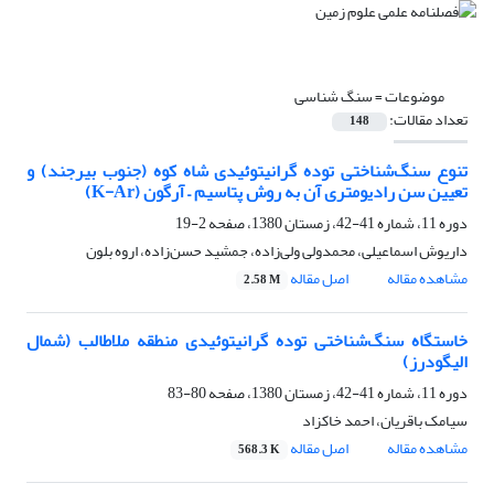
موضوعات =
سنگ شناسی
تعداد مقالات:
148
تنوع سنگ‌شناختی توده گرانیتوئیدی شاه کوه (جنوب بیرجند) و
تعیین سن رادیومتری آن به روش پتاسیم – آرگون (K-Ar)
دوره 11، شماره 41-42، زمستان 1380، صفحه
2-19
داریوش اسماعیلی، محمدولی ولی‌زاده، جمشید حسن‌زاده، اروه بلون
مشاهده مقاله
اصل مقاله
2.58 M
خاستگاه سنگ‌شناختی توده گرانیتوئیدی منطقه ملاطالب (شمال
الیگودرز)
دوره 11، شماره 41-42، زمستان 1380، صفحه
80-83
سیامک باقریان، احمد خاکزاد
مشاهده مقاله
اصل مقاله
568.3 K