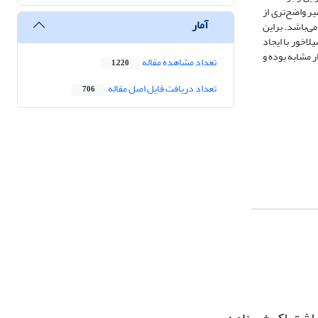
 افزار radexproler و داده‌های مغناطیس‌سنجی در نرم‌افزار Geosoft و با تلفیق آنها در نرم‌افزاری Profile Analysis، تفسیر واضح‌تری از
آمار
صلی و F2 شاخه گسلی منشعب شده از آن می‌باشد. براین
خور با ایجاد
لی دارای سازوکار مشابه بوده و
تعداد مشاهده مقاله
1,220
تعداد دریافت فایل اصل مقاله
706