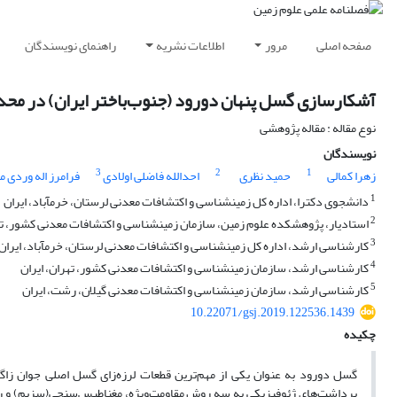
صفحه اصلی
مرور
اطلاعات نشریه
راهنمای نویسندگان
آشکارسازی گسل پنهان دورود (جنوب‌باختر ایران) در محدو
نوع مقاله : مقاله پژوهشی
نویسندگان
3
2
1
زهرا کمالی
حمید نظری
احدالله فاضلی اولادی
فرامرز اله وردی م
1
دانشجوی دکترا، اداره کل زمین‎شناسی و اکتشافات معدنی لرستان، خرم‎آباد، ایران
2
استادیار، پژوهشکده علوم زمین، سازمان زمین‎شناسی و اکتشافات معدنی کشور، تهران، ایران
3
کارشناسی ارشد، اداره کل زمین‎شناسی و اکتشافات معدنی لرستان، خرم‎آباد، ایران
4
کارشناسی ارشد، سازمان زمین‎شناسی و اکتشافات معدنی کشور، تهران، ایران
5
کارشناسی ارشد، سازمان زمین‎شناسی و اکتشافات معدنی گیلان، رشت، ایران
10.22071/gsj.2019.122536.1439
چکیده
گسل دورود به عنوان یکی از مهم‌ترین قطعات لرزه‌زای گسل اصلی جوان زاگ