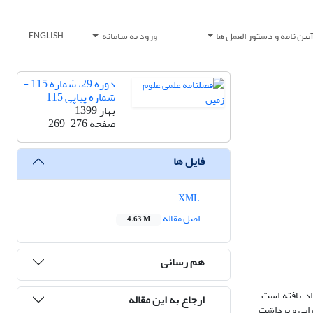
یین نامه و دستور العمل ها
ورود به سامانه
ENGLISH
دوره 29، شماره 115 -
شماره پیاپی 115
بهار 1399
صفحه
269-276
فایل ها
XML
اصل مقاله
4.63 M
هم رسانی
د یافته است.
ارجاع به این مقاله
 انجام شد. پس از اتمام عملیات صحرایی و برداشت