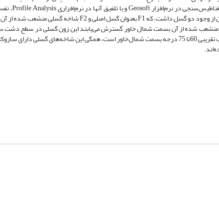
داده‌ها و پردازش نهایی داده‌های GPR در نرم
ساختارهای زیرسطحی به خصوص گسلش و ناپیوستگی مشاهده شد، نتایج نشان از وجود دو گسل داشت، که F1 بعنوان گسل ا
نشعب شده از آن بسمت شمال خاور گسترش می‌یابند این زون گسلی در سطح دشت سیلا
افرازی با طول چند ده کیلومتر و ارتفاع متغییر بین 50 سانتی متر تا 7 متر و با شیب تقریبی 60تا 75 درجه بسمت شمال‌خاور است، همگی این شاخه‌های گس
‌اند.
شماره تماس: 64592299 -021