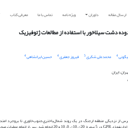
ارسال مقاله
داوران
ویژه نامه
تماس با ما
معرفی کتاب
آ
ده دشت سیلاخور با استفاده از مطالعات ژئوفیزیک
4
4
5
4
یگونی
محمدعلی شکری
فیروز جعفری
حسین ایرانشاهی
رس از نزدیکی منطقه ارجنگ در یک روند شمال‌باختری–جنوب‌خاوری تا بروجرد امتدا
برداشت‌های ژئوفیزیکی به سه روش مقاومت‌ویژه، مغناطیس‌سنجی(سزیم) و رادارنفوذی GPR در 5 نیمرخ 20-، 10-، 0، 10 و 20