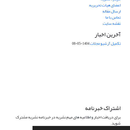
اعضای هیات تحریریه
ارسال مقاله
تماس با ما
نقشه سایت
آخرین اخبار
تکمیل آرشیو مجلات
1404-05-08
شماره تماس: 64592299 -021
صندوق پستی:
131851494
پست الکترونیک:
faslnameh1370@yahoo.com
faslnameh@gsi.ir
آدرس سایت:
http://www.gsjournal.ir
اشتراک خبرنامه
برای دریافت اخبار و اطلاعیه های مهم نشریه در خبرنامه نشریه مشترک
شوید.