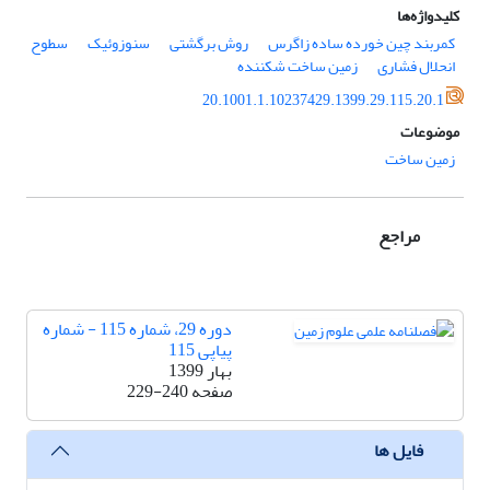
کلیدواژه‌ها
کمربند چین خورده ساده زاگرس
روش برگشتی
سنوزوئیک
سطوح
انحلال فشاری
زمین ساخت شکننده
20.1001.1.10237429.1399.29.115.20.1
موضوعات
زمین ساخت
مراجع
دوره 29، شماره 115 - شماره
پیاپی 115
بهار 1399
صفحه
229-240
فایل ها