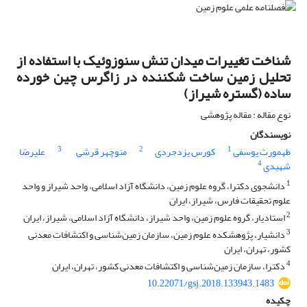
شناخت تغییرات میدان تنش سنوزوئیک با استفاده از
تحلیل زمین ساخت شکننده در زاگرس چین خورده
ساده (گستره شیراز)
نوع مقاله : مقاله پژوهشی
نویسندگان
3
2
1
طهمورث یوسفی
کورس یزدجردی
منوچهر قرشی
علیرضا
4
شهیدی
1
دانشجوی دکترا، گروه علوم زمین، دانشگاه آزاد اسلامی، واحد شیراز و واحد
علوم تحقیقات فارس، شیراز، ایران
2
استادیار، گروه علوم زمین، واحد شیراز، دانشگاه آزاد اسلامی، شیراز، ایران
3
دانشیار، پژوهشکده علوم زمین، سازمان زمین‌شناسی و اکتشافات معدنی
کشور، تهران، ایران
4
دکترا، سازمان زمین‌شناسی و اکتشافات معدنی کشور، تهران، ایران
10.22071/gsj.2018.133943.1483
چکیده