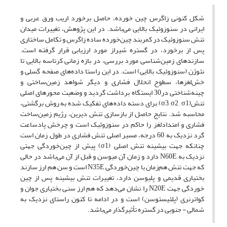
شکل کنونی زاگرس چین خورده، حاصل برخورد اریب ورق عربی و
ایرانی در سنوزوئیک بالایی می‌باشد. در این پژوهش، تغییرات میدان
تنش سنوزوئیک در کمربند چین‌خورده ساده زاگرس و تکامل ساختاری
پس از برخورد، در گستره شیراز مورد ارزیابی قرار گرفته است.
سازندهای زمین‌شناسی مورد بررسی، در بازه زمانی کرتاسه بالایی تا
نئوژن (سنوزوئیک بالایی) است. در این راستا داده‌های صفحه گسلی و
خش‌لغزها، سطوح انحلال فشاری و دیگر شواهد زمین‌ساختی و
چینه‌شناختی در30 ایستگاه برداشت گردید و وضعیت محورهای اصلی
تنش(σ3, σ2 , σ1) برای دسته داده های تفکیک شده به روش برگشتی،
محاسبه شد. نتایج حاصل از بازسازی تنش دیرین، رژیم زمین‌ساخت
فشاری و امتدادلغز را حاکم در سنوزوئیک است و چرخش پادساعت
گرد نزدیک به 60 درجه، مسیر اصلی تنش فشاری در طول زمان است
چنانکه جهت بیشینه تنش اصلی (σ1) پیش از چین‌خوردگی جهتی
نزدیک به N60E دارد و زمان آن میوسن و قبل از آن می‌باشد در حالی
که جهت تنش هم‌زمان با چین‌خوردگی N35E است و سن هم ارز سازند
بختیاری قدیمی و پلیوسن دارد، تغییرات تنش بیشینه پس از چین‌
خوردگی جهت N20E را نشان می‌دهد که هم ارز سنی بختیاری جوان و
کواترنری (پلئیستوسن) است و در ادامه تا کنون راستای نزدیک به
شمالی - جنوبی در گستره تأثیرگذار می‌باشد.