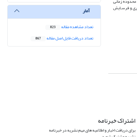
 در محدوده زمانی
اری و ﻓﺮﺳـﺎﻳﺶ
آمار
تعداد مشاهده مقاله
823
تعداد دریافت فایل اصل مقاله
867
اشتراک خبرنامه
برای دریافت اخبار و اطلاعیه های مهم نشریه در خبرنامه
نشریه مشترک شوید.