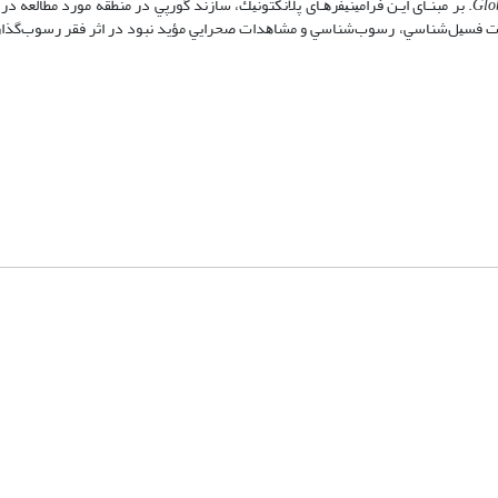
Glo
Interval Zone. ﺑﺮ ﻣﺒﻨـﺎی اﻳـﻦ ﻓﺮاﻣﻴﻨﻴﻔ‌ر‌ﻫـﺎی ﭘﻼﻧﻜﺘﻮﻧﻴﻚ، ﺳﺎزﻧﺪ‌ ﮔﻮرﭘﻲ در ﻣﻨﻄﻘﻪ ﻣﻮرد ﻣﻄﺎﻟﻌﻪ
ﺎﻟﻌﺎت ﻓﺴﻴﻞ‌ﺷﻨﺎﺳﻲ، رﺳﻮب‌ﺷﻨﺎﺳﻲ و ﻣﺸﺎﻫﺪات ﺻﺤﺮاﻳﻲ ﻣﺆﻳﺪ ﻧﺒﻮد در اﺛﺮ ﻓﻘﺮ رﺳﻮب‌ﮔﺬ
شماره تماس: 64592299 -021
صندوق پستی:
131851494