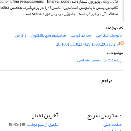
angulata
؛ ﺑﺎﻳﻮزون ﺷـﻤﺎره ﻧـﻪ:
banomalina pseudomenardii
ﻛﺎﻣﭙﺎﻧﻴﻦ ﭘﺴﻴﻦ ﺗﺎ ﭘﺎﻟﺌﻮﺳﻦ (ﺳﻼﻧﺪﻳﻦ- ﺗﺎﻧﺘﻴﻦ؟) را در ﺑﺮﻣﻲﮔﻴﺮد. ﻫﻤﭽﻨﻴﻦ ﻣﻄ
ﻣﺘﻌﺎﻗﺐ آن در ﻣﺮز ﻛﺮﺗﺎﺳﻪ - ﭘﺎﻟﺌﻮژن در برش مورد مطالعه اﺳﺖ.
کلیدواژه‌ها
بایوستراتیگرافی
سازند گورپی
فرامینیفر‌های پلانکتون
زاگرس
20.1001.1.10237429.1399.29.115.2.3
موضوعات
چینه شناسی و فسیل شناسی
مراجع
دسترسی سریع
آخرین اخبار
صفحه اصلی
تکمیل آرشیو مجلات
1404-05-08
درباره نشریه