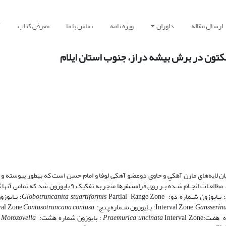
ارسال مقاله
داوران
ویژه نامه
تماس با ما
معرفی کتاب
آ
نکتون در برش بیشه دراز، جنوب استان ایلام
 ۲۰۱ متر در جنوب ایلام متشکل از ﻣﻴﺎن لایه‌های ﻣﺎرن آﻫﻜﻲ و ﺣﺎوی دوﻋﻀﻮ آهکی ﻟﻮﻓﺎ و اﻣﺎم ﺣﺴﻦ است که به­طور پیوس
مارن‌های سازند ایلام و در زیر شیل‌های ارغوانی رنگ سازند پابده قرار می­گیرد. ﻣﻄﺎﻟﻌـﺎت اﻧﺠـﺎم ﺷـﺪه ﺑـﺮ روی ﻓﺮاﻣﻴﻨﻴ
Partial-Range Zone؛ ﺑـﺎﻳﻮزون ﺷـﻤﺎره ﺳـﻪ:
Globotruncanita stuartiformis
Gansserina
؛ ﺑـﺎﻳﻮزون ﺷـﻤﺎره ﭘـﻨﺞ: Interval Zone
Contusotruncana contusa
ره ﻫﻔـت:
Interval Zone ؛ ﺑﺎﻳﻮزون ﺷﻤﺎره ﻫﺸﺖ: Interval Zone
Praemurica uncinata
Morozovella