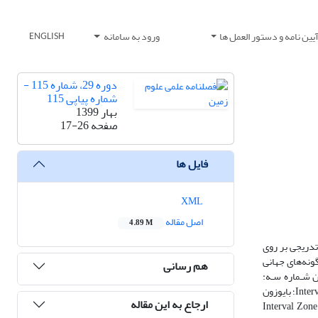
یین نامه و دستور العمل ها
ورود به سامانه
ENGLISH
دوره 29، شماره 115 -
شماره پیاپی 115
بهار 1399
صفحه
17-26
فایل ها
XML
اصل مقاله
4.89 M
ته و تدریجی بر روی
ﻔر‌ﻫﺎ منجر به تفکیک ۹ بایوزون شد که تمامی آنها گونه‌های جهانی
هم رسانی
؛ ﺑﺎﻳﻮزون
ارجاع به این مقاله