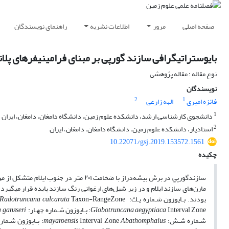
صفحه اصلی
مرور
اطلاعات نشریه
راهنمای نویسندگان
بایوستراتیگرافی سازند گورپی بر مبنای فرامینیفرهای پلا
نوع مقاله : مقاله پژوهشی
نویسندگان
2
1
فائزه امیری
الهه زارعی
1
دانشجوی کارشناسی ارشد، دانشکده علوم زمین، دانشگاه دامغان، دامغان، ایران
2
استادیار، دانشکده علوم زمین، دانشگاه دامغان، دامغان، ایران
10.22071/gsj.2019.153572.1561
چکیده
ﺳﺎزﻧﺪﮔﻮرﭘﻲ در ﺑﺮش بیشه‌‌‌‌‌دراز با ضخامت
بودند. ﺑـﺎﻳﻮزون ﺷـﻤﺎره ﻳـﻚ:
Taxon-RangeZone؛ ﺑـﺎﻳﻮزون ﺷـﻤﺎره دو:
Radotruncana­ calcarata
Interval Zone؛ ﺑـﺎﻳﻮزون ﺷـﻤﺎره ﭼﻬـﺎر: Interval Zone
Globotruncana aegyptiaca
 gansseri
ﺷـﻤﺎره ﺷـﺶ:
Abathomphalus
Interval Zone
mayaroensis
؛ ﺑـﺎﻳﻮزون ﺷـﻤﺎ