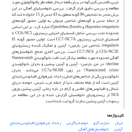
غربی تاقدیس کبیرکوه در برش قلعه دره از نقطه نظر پالئواکولوژی مورد
مطالعه و بررسی دقیق قرار گرفت. بررسی نانوفسیل­های آهکی در این
برش منجر به تشخیص 90 گونه متعلق به 43 جنس از 15 خانواده شد که
از جمله جنس و گونه‌های شاخص می­توان به اولین حضور گونه‌های
irregularis
Hayesites
و
floralis
Eprolithus
اشاره کرد. بر این اساس
محدوده تحت بررسی شامل قسمت­های انتهایی زیست­زون CC6/NC5 تا
قسمتهای ابتدایی زیست­زون CC7/NC7A است. اولین حضور گونه
H.
irregularis
شاخص مرز بارمین- آپتین و تفکیک کننده زیست­زون­های
CC6/NC5E از CC7/NC6 است. بررسی آماری تجمع نانوفسیل‌های
آهکی محدوده مورد مطالعه بیانگر ثبت افت نانوکونیدی (Nannoconid
decline) در مرز بارمین- آپتین و آپتین پیشین و بحران نانوکونیدی
(Nannoconid crisis) در زون CC7a/NC6B می‌باشد. بحران
نانوکونیدی یکی از شاخص‌های اصلی رخداد غیر‌هوازی اقیانوسی ابتدای
آپتین است که از نقاط مختلف دنیا از جمله غرب تتیس، حوضه دریای
شمال و اقیانوس‌های اطلس و آرام در بازه زمانی آپتین پیشین وزون
NC6 از زیست­زون­های نانوفسیلی گزارش شده و در این مطالعه در
رسوبات آپتین پیشین سازند گرو ثبت شده است.
کلیدواژه‌ها
ایران
سازند گرو
حوضه زاگرس
رخداد غیرهوازی اقیانوسی ابتدای
آپتین
نانوفسیل‌های آهکی