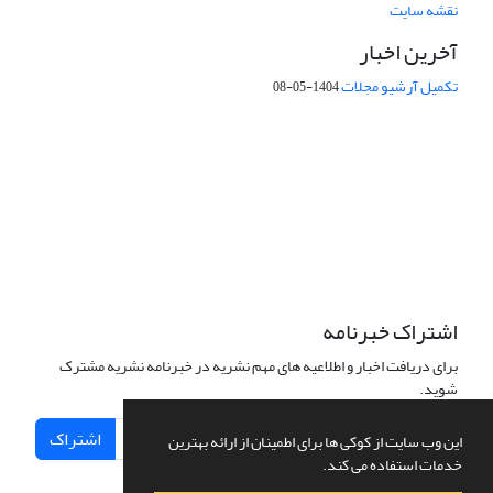
نقشه سایت
آخرین اخبار
تکمیل آرشیو مجلات
1404-05-08
شماره تماس: 64592299 -021
صندوق پستی:
131851494
پست الکترونیک:
faslnameh1370@yahoo.com
faslnameh@gsi.ir
آدرس سایت:
http://www.gsjournal.ir
اشتراک خبرنامه
برای دریافت اخبار و اطلاعیه های مهم نشریه در خبرنامه نشریه مشترک
شوید.
اشتراک
این وب سایت از کوکی ها برای اطمینان از ارائه بهترین
خدمات استفاده می کند.