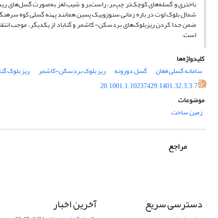
باختری و گسله‌های کوچک‌تر چپ‌بر، راست‌بر و شیب لغز به‌صورت گسل‌های ری
شمال بلوک لوت در بازه زمانی سنوزوییک پسین همانند پهنه گسلی کوه سرهنگ
ضمن جدا کردن ریزبلوک‌های بردسکن- کاشمر و گناباد از یکدیگر، موجب انتقا
است.
کلیدواژه‌ها
سامانه گسلی فغان
گسل دورونه
ریز بلوک بردسکن-کاشمر
ریز بلوک گنا
20.1001.1.10237429.1401.32.3.3.7
موضوعات
زمین ساخت
مراجع
دسترسی سریع
آخرین اخبار