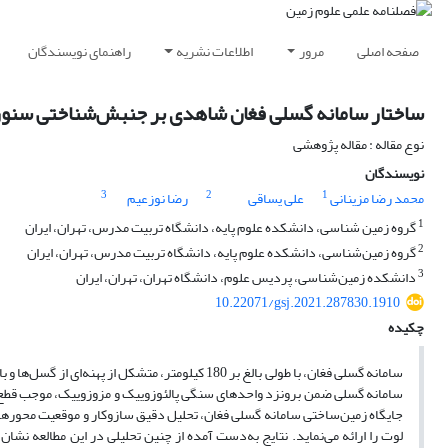
صفحه اصلی
مرور
اطلاعات نشریه
راهنمای نویسندگان
ساختار سامانه گسلی فغان شاهدی بر جنبش‌شناختی سنوز
نوع مقاله : مقاله پژوهشی
نویسندگان
3
2
1
محمد رضا مزینانی
علی یساقی
رضا نوزعیم
1
گروه زمین شناسی، دانشکده علوم پایه، دانشگاه تربیت مدرس، تهران، ایران
2
گروه زمین‌شناسی، دانشکده علوم پایه، دانشگاه تربیت مدرس، تهران، ایران
3
دانشکده زمین‌شناسی، پردیس علوم، دانشگاه تهران، تهران، ایران
10.22071/gsj.2021.287830.1910
چکیده
سامانه گسلی فغان، با طولی بالغ ‌بر 180 کیلومتر، م
سامانه گسلی ضمن برونزد واحدهای سنگی پالئوزوییک و مزوزوییک، موجب قطع و 
جایگاه زمین‌ساختی سامانه گسلی فغان، تحلیل دقیق سازوکار و موقعیت محو
لوت را ارائه می‌نماید. نتایج به‌دست آمده از چنین تحلیلی در این مطالعه نشان