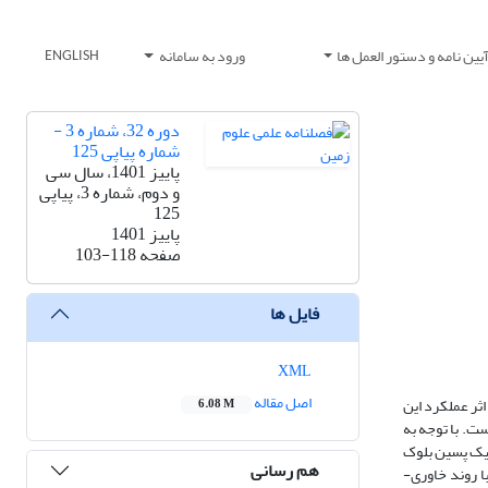
یین نامه و دستور العمل ها
ورود به سامانه
ENGLISH
دوره 32، شماره 3 -
شماره پیاپی 125
پاییز 1401، سال سی
و دوم، شماره 3، پیاپی
125
پاییز 1401
صفحه
103-118
فایل ها
XML
اصل مقاله
رد. اثر عملکرد این
6.08 M
ت. با توجه به
یک پسین بلوک
هم رسانی
با روند خاوری-