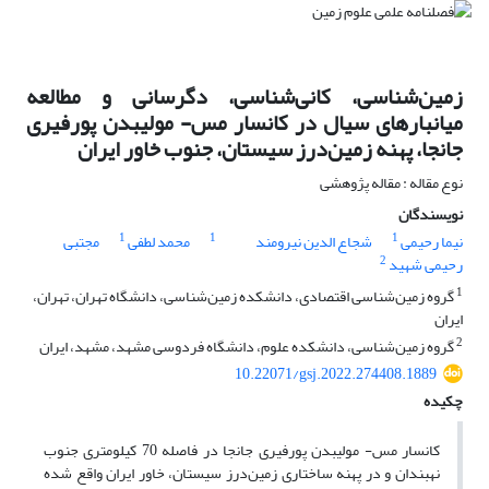
زمین‌شناسی، کانی‌شناسی، دگرسانی و مطالعه
میانبارهای سیال در کانسار مس- مولیبدن پورفیری
جانجا، پهنه زمین‌درز سیستان، جنوب خاور ایران
نوع مقاله : مقاله پژوهشی
نویسندگان
1
1
1
نیما رحیمی
شجاع الدین نیرومند
محمد لطفی
مجتبی
2
رحیمی شهید
1
گروه زمین‌شناسی اقتصادی، دانشکده زمین‌شناسی، دانشگاه تهران، تهران،
ایران
2
گروه زمین‌شناسی، دانشکده علوم، دانشگاه فردوسی مشهد، مشهد، ایران
10.22071/gsj.2022.274408.1889
چکیده
کانسار مس- مولیبدن پورفیری جانجا در فاصله 70 کیلومتری جنوب
نهبندان و در پهنه ساختاری زمین‌درز سیستان، خاور ایران واقع شده