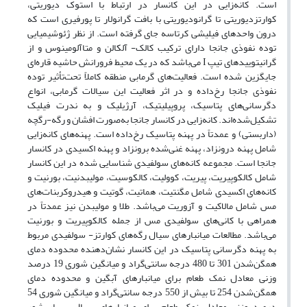
است. کانه‌زایی در این کانسار در ارتباط با استوک دیوریتی،
کوارتزدیوریتی تا گرانودیوریتی با بافت گرانولار تا پورفیری است که
درون واحدهای فیلیشی کرتاسه جای گرفته است. از نظر ژئوشیمیایی
توده نفوذی جانجا دارای ترکیب کالک- آلکالن و متاآلومینوس و از
گرانیتوییدهای تیپ I می‌باشد که در یک محیط فرورانش حاشیه قاره‌ای
جایگزین شده است. فعالیت‌های گرمابی منطقه کاملاً تحت‌تأثیر توده
نفوذی جانجا رخ‌داده و در اثر فعالیت این سیالات گرمابی، انواع
دگرسانی‌های پتاسیک، پروپیلیتیک، آرژیلیک و به ندرت فیلیک
تشکیل‌شده‌اند. کانه‌زایی در کانسار جانجا به‌صورت افشان و رگه-رگچه
(داربستی) و عمدتاً در پهنه پتاسیک رخ‌داده است. پهنه‌های کانه‌زایی
شامل پهنه درونزاد، پهنه غنی‌شده برونزاد و پهنه اکسیدی در کانسار
جانجا است. مجموعه کانه‌های سولفیدی شناسایی ‌شده در این کانسار
شامل کالکوپیریت، پیریت، کوولیت، کالکوسیت، مولیبدنیت، بورنیت و
کانه‌های اکسیدی شامل مگنتیت، هماتیت، گوتیت و هیدروکربنات‌های
مس شامل مالاکیت و آزوریت می‌باشد. طلا و مولیبدن نیز عمدتاً در
همراهی با کانی‌های سولفیدی مس از جمله کالکوپیریت و بورنیت
می‌باشد. مطالعات میانبارهای سیال رگه‌های کوارتز- سولفیدی مربوط
به پهنه دگرسانی پتاسیک در این کانسار نشان‌دهنده محدوده دمای
همگن‌شدن 301 تا 480 درجه سانتی‌گراد و میانگین شوری 19 درصد
وزنی معادل نمک طعام برای میانبارهای آبگین و محدوده دمای
همگن‌شدن 254 تا بیش از 550 درجه سانتی‌گراد و میانگین شوری 54
درصد وزنی معادل نمک طعام برای میانبارهای سیال بسیار شور