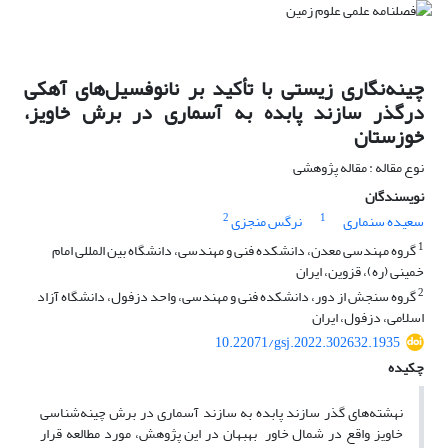
چینه‌نگاری زیستی با تأکید بر نانوفسیل‌های آهکی
درگذر سازند پابده به آسماری در برش خاویز،
خوزستان
نوع مقاله : مقاله پژوهشی
نویسندگان
2
1
سعیده سنماری
نرگس منجزی
1
گروه مهندسی معدن، دانشکده فنی و مهندسی، دانشگاه بین المللی امام
خمینی (ره)، قزوین، ایران
2
گروه سنجش از دور، دانشکده فنی و مهندسی، واحد دزفول، دانشگاه آزاد
اسلامی، دزفول، ایران
10.22071/gsj.2022.302632.1935
چکیده
نهشته‌­های گذر سازند پابده به سازند آسماری در برش چینه‌­شناسی
خاویز واقع در شمال خاور بهبهان در این پژوهش، مورد مطالعه قرار