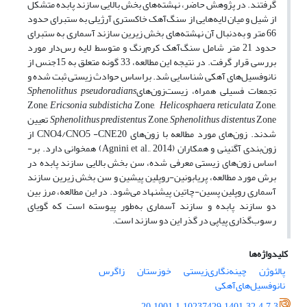
گرفتند. در پژوهش حاضر، نهشته‌های بخش بالایی سازند پابده متشکل
از شیل و میان لایه‌هایی از سنگ‌آهک خاکستری آرژیلی به ستبرای حدود
66 متر و به‌دنبال آن نهشته­‌های بخش زیرین سازند آسماری به ستبرای
حدود 21 متر شامل سنگ‌آهک کرم‌رنگ و متوسط لایه رس‌دار مورد
بررسی قرار گرفت. در نتیجه این مطالعه، 33 گونه متعلق به 15جنس از
نانوفسیل‌های ­آهکی شناسایی شد. بر­اساس حوادث زیستی ثبت شده و
تجمعات فسیلی همراه، زیست‌زون‌های­
Sphenolithus pseudoradians
Zone,
Ericsonia subdisticha
Zone,
Helicosphaera reticulata
Zone,
Sphenolithus distentus
Zone,
Sphenolithus predistentus
Zone­­­ تعیین
شدند. زون‌­های مورد مطالعه با زون‌های ­CNO4/CNO5 -CNE20­ از
زون‌بندی آگنینی و همکاران (Agnini et al., 2014) همخوانی دارد. بر­
اساس زون‌های زیستی معرفی شده، سن بخش بالایی سازند پابده در
برش مورد مطالعه، پریابونین-روپلین پیشین و سن بخش زیرین سازند
آسماری روپلین پسین-چاتین پیشنهاد می‌شود. در این مطالعه، مرز بین
دو سازند پابده و سازند آسماری به‌طور پیوسته است که گویای
رسوب‌گذاری پیاپی در گذر این دو سازند است.
کلیدواژه‌ها
پالئوژن
چینه‌نگاری‌زیستی
خوزستان
زاگرس
نانوفسیل‌های‌آهکی
20.1001.1.10237429.1401.32.4.7.3