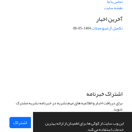
تماس با ما
نقشه سایت
آخرین اخبار
تکمیل آرشیو مجلات
1404-05-08
شماره تماس: 64592299 -021
صندوق پستی:
131851494
پست الکترونیک:
faslnameh1370@yahoo.com
faslnameh@gsi.ir
آدرس سایت:
http://www.gsjournal.ir
اشتراک خبرنامه
برای دریافت اخبار و اطلاعیه های مهم نشریه در خبرنامه نشریه مشترک
شوید.
اشتراک
این وب سایت از کوکی ها برای اطمینان از ارائه بهترین
خدمات استفاده می کند.